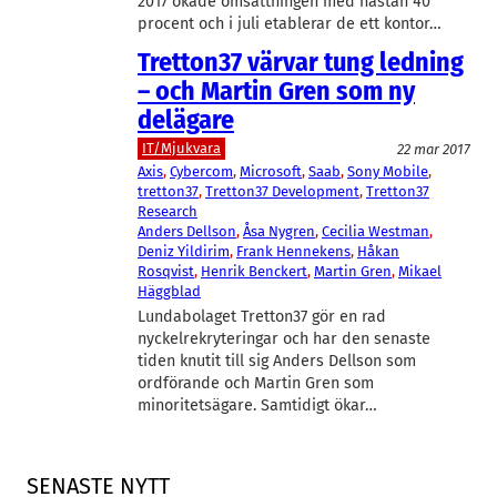
2017 ökade omsättningen med nästan 40
procent och i juli etablerar de ett kontor…
Tretton37 värvar tung ledning
– och Martin Gren som ny
delägare
IT/Mjukvara
22 mar 2017
Axis
, 
Cybercom
, 
Microsoft
, 
Saab
, 
Sony Mobile
, 
tretton37
, 
Tretton37 Development
, 
Tretton37
Research
Anders Dellson
, 
Åsa Nygren
, 
Cecilia Westman
, 
Deniz Yildirim
, 
Frank Hennekens
, 
Håkan
Rosqvist
, 
Henrik Benckert
, 
Martin Gren
, 
Mikael
Häggblad
Lundabolaget Tretton37 gör en rad
nyckelrekryteringar och har den senaste
tiden knutit till sig Anders Dellson som
ordförande och Martin Gren som
minoritetsägare. Samtidigt ökar…
SENASTE NYTT