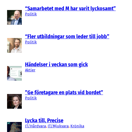
“Samarbetet med M har varit lyckosamt”
Politik
“Fler utbildningar som leder till jobb”
Politik
Händelser i veckan som gick
Aktier
”Ge företagare en plats vid bordet”
Politik
Lycka till, Precise
IT/Hårdvara
, 
IT/Mjukvara
, 
Krönika