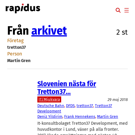
Hoppa
till
innehåll
Från
arkivet
2 st
Företag
tretton37
Person
Martin Gren
Slovenien nästa för
Tretton37…
IT/Mjukvara
29 maj 2018
Deutsche Bahn
, 
DFDS
, 
tretton37
, 
Tretton37
Development
Deniz Yildirim
, 
Frank Hennekens
, 
Martin Gren
It-konsultbolaget Tretton37 Development, med
huvudkontor i Lund, växer på alla fronter.