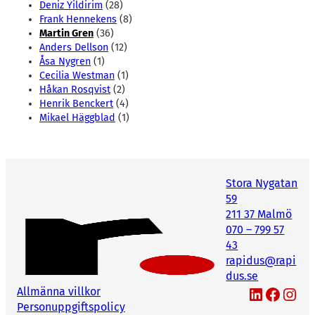
Deniz Yildirim
(28)
Frank Hennekens
(8)
Martin Gren
(36)
Anders Dellson
(12)
Åsa Nygren
(1)
Cecilia Westman
(1)
Håkan Rosqvist
(2)
Henrik Benckert
(4)
Mikael Häggblad
(1)
Stora Nygatan
59
211 37 Malmö
070 – 799 57
43
rapidus@rapi
dus.se
LinkedIn
Facebook
Instagram
Allmänna villkor
Personuppgiftspolicy