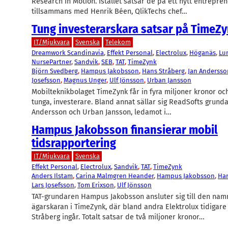
Research in Motion. Istället satsar de på ett nytt entrepre
tillsammans med Henrik Béen, QlikTechs chef…
Tung investerarskara satsar på TimeZ
IT/Mjukvara
Svenska
Telekom
Dreamwork Scandinavia
, 
Effekt Personal
, 
Electrolux
, 
Höganäs
, 
Lu
NursePartner
, 
Sandvik
, 
SEB
, 
TAT
, 
TimeZynk
Björn Svedberg
, 
Hampus Jakobsson
, 
Hans Stråberg
, 
Jan Andersso
Josefsson
, 
Magnus Unger
, 
Ulf Jönsson
, 
Urban Jansson
Mobilteknikbolaget TimeZynk får in fyra miljoner kronor oc
tunga, investerare. Bland annat sällar sig ReadSofts grunda
Andersson och Urban Jansson, ledamot i…
Hampus Jakobsson finansierar mobil
tidsrapportering
IT/Mjukvara
Svenska
Effekt Personal
, 
Electrolux
, 
Sandvik
, 
TAT
, 
TimeZynk
Anders Ilstam
, 
Carina Malmgren Heander
, 
Hampus Jakobsson
, 
Han
Lars Josefsson
, 
Tom Erixson
, 
Ulf Jönsson
TAT-grundaren Hampus Jakobsson ansluter sig till den nam
ägarskaran i TimeZynk, där bland andra Elektrolux tidigar
Stråberg ingår. Totalt satsar de två miljoner kronor…