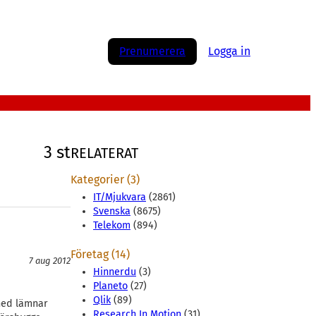
Prenumerera
Logga in
3 st
RELATERAT
Kategorier (3)
IT/Mjukvara
(2861)
Svenska
(8675)
Telekom
(894)
Företag (14)
7 aug 2012
Hinnerdu
(3)
Planeto
(27)
Qlik
(89)
hed lämnar
Research In Motion
(31)