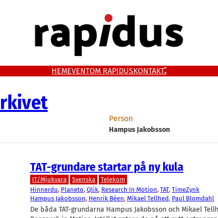
HEM
EVENT
OM RAPIDUS
KONTAKT
rkivet
Person
Hampus Jakobsson
TAT-grundare startar på ny kula
IT/Mjukvara
Svenska
Telekom
Hinnerdu
, 
Planeto
, 
Qlik
, 
Research In Motion
, 
TAT
, 
TimeZynk
Hampus Jakobsson
, 
Henrik Béen
, 
Mikael Tellhed
, 
Paul Blomdahl
De båda TAT-grundarna Hampus Jakobsson och Mikael Tell