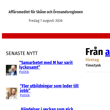
Hoppa
till
Affärsmediet för Skåne och Öresundsregionen
innehåll
fredag 7 augusti 2026
Från
a
SENASTE NYTT
Företag
“Samarbetet med M har varit
TimeZynk
lyckosamt”
Politik
“Fler utbildningar som leder till
jobb”
Politik
Händelser i veckan som gick