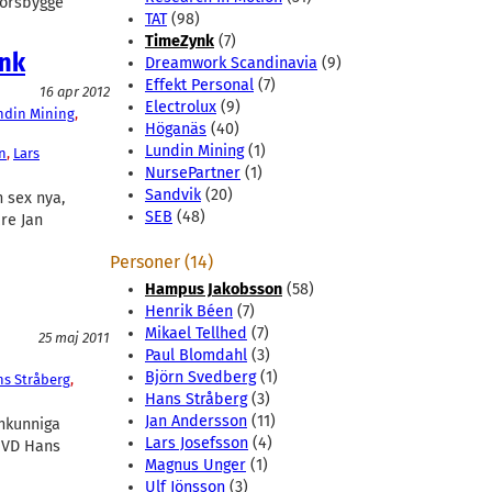
nörsbygge
TAT
(98)
TimeZynk
(7)
ynk
Dreamwork Scandinavia
(9)
Effekt Personal
(7)
16 apr 2012
Electrolux
(9)
ndin Mining
, 
Höganäs
(40)
Lundin Mining
(1)
n
, 
Lars
NursePartner
(1)
Sandvik
(20)
h sex nya,
SEB
(48)
re Jan
Personer (14)
Hampus Jakobsson
(58)
Henrik Béen
(7)
Mikael Tellhed
(7)
25 maj 2011
Paul Blomdahl
(3)
Björn Svedberg
(1)
s Stråberg
, 
Hans Stråberg
(3)
Jan Andersson
(11)
nkunniga
Lars Josefsson
(4)
e VD Hans
Magnus Unger
(1)
Ulf Jönsson
(3)