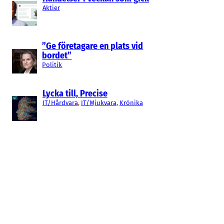
Aktier
”Ge företagare en plats vid
bordet”
Politik
Lycka till, Precise
IT/Hårdvara
, 
IT/Mjukvara
, 
Krönika