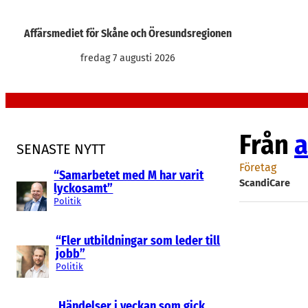
Hoppa
till
Affärsmediet för Skåne och Öresundsregionen
innehåll
fredag 7 augusti 2026
Från
a
SENASTE NYTT
Företag
“Samarbetet med M har varit
ScandiCare
lyckosamt”
Politik
“Fler utbildningar som leder till
jobb”
Politik
Händelser i veckan som gick