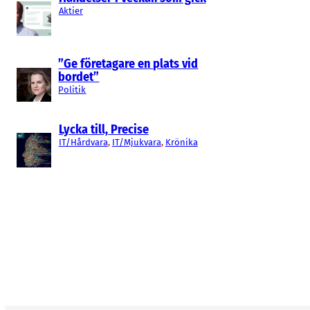
Aktier
”Ge företagare en plats vid
bordet”
Politik
Lycka till, Precise
IT/Hårdvara
, 
IT/Mjukvara
, 
Krönika