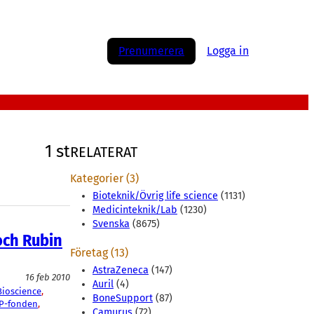
Prenumerera
Logga in
1 st
RELATERAT
Kategorier (3)
Bioteknik/Övrig life science
(1131)
Medicinteknik/Lab
(1230)
Svenska
(8675)
och Rubin
Företag (13)
AstraZeneca
(147)
16 feb 2010
Auril
(4)
Bioscience
, 
BoneSupport
(87)
AP-fonden
, 
Camurus
(72)