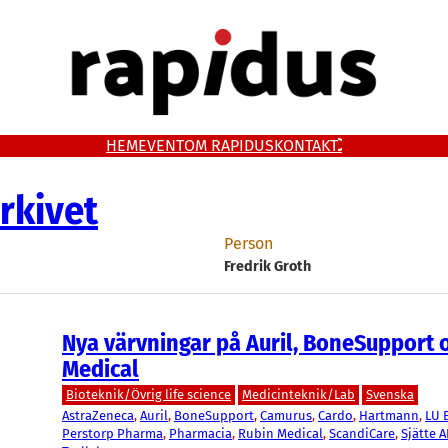
HEM
EVENT
OM RAPIDUS
KONTAKT
rkivet
Person
Fredrik Groth
Nya värvningar på Auril, BoneSupport 
Medical
Bioteknik/Övrig life science
Medicinteknik/Lab
Svenska
AstraZeneca
, 
Auril
, 
BoneSupport
, 
Camurus
, 
Cardo
, 
Hartmann
, 
LU 
Perstorp Pharma
, 
Pharmacia
, 
Rubin Medical
, 
ScandiCare
, 
Sjätte 