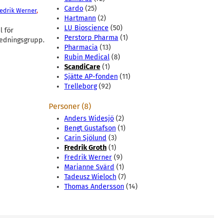
Cardo
(25)
redrik Werner
, 
Hartmann
(2)
LU Bioscience
(50)
l för
Perstorp Pharma
(1)
ledningsgrupp.
Pharmacia
(13)
Rubin Medical
(8)
ScandiCare
(1)
Sjätte AP-fonden
(11)
Trelleborg
(92)
Personer (8)
Anders Widesjö
(2)
Bengt Gustafson
(1)
Carin Sjölund
(3)
Fredrik Groth
(1)
Fredrik Werner
(9)
Marianne Svärd
(1)
Tadeusz Wieloch
(7)
Thomas Andersson
(14)