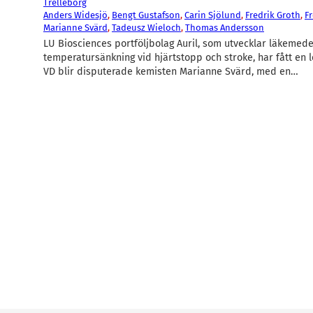
Trelleborg
Anders Widesjö
, 
Bengt Gustafson
, 
Carin Sjölund
, 
Fredrik Groth
, 
F
Marianne Svärd
, 
Tadeusz Wieloch
, 
Thomas Andersson
LU Biosciences portföljbolag Auril, som utvecklar läkemede
temperatursänkning vid hjärtstopp och stroke, har fått en 
VD blir disputerade kemisten Marianne Svärd, med en…