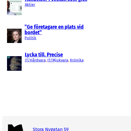
Aktier
”Ge företagare en plats vid
bordet”
Politik
Lycka till, Precise
IT/Hårdvara
, 
IT/Mjukvara
, 
Krönika
Stora Nygatan 59