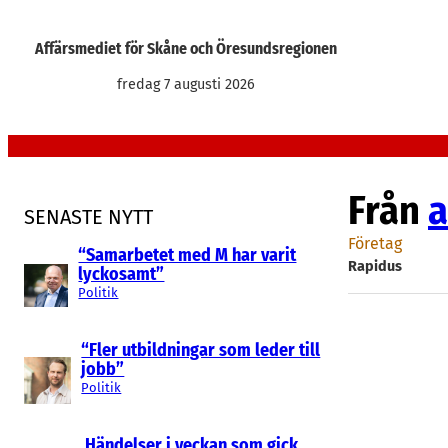
Hoppa
till
Affärsmediet för Skåne och Öresundsregionen
innehåll
fredag 7 augusti 2026
Från
a
SENASTE NYTT
Företag
“Samarbetet med M har varit
Rapidus
lyckosamt”
Politik
“Fler utbildningar som leder till
jobb”
Politik
Händelser i veckan som gick