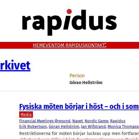
HEM
EVENT
OM RAPIDUS
KONTAKT
rkivet
Person
Göran Hellström
Fysiska möten börjar i höst – och i so
Media
Financial Meetings Øresund
, 
Navet
, 
Nordic Game
, 
Rapidus
Erik Robertson
, 
Göran Hellström
, 
Jan Wifstrand
, 
Monica Thomass
Restriktionerna för möten börjar luckras upp men fortfara