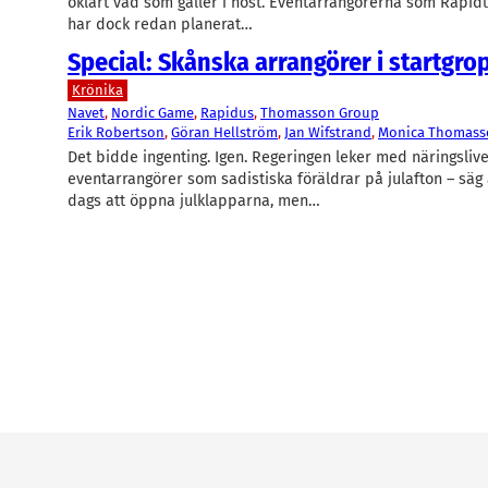
oklart vad som gäller i höst. Eventarrangörerna som Rapid
har dock redan planerat…
Special: Skånska arrangörer i startgro
Krönika
Navet
, 
Nordic Game
, 
Rapidus
, 
Thomasson Group
Erik Robertson
, 
Göran Hellström
, 
Jan Wifstrand
, 
Monica Thomass
Det bidde ingenting. Igen. Regeringen leker med näringslive
eventarrangörer som sadistiska föräldrar på julafton – säg 
dags att öppna julklapparna, men…