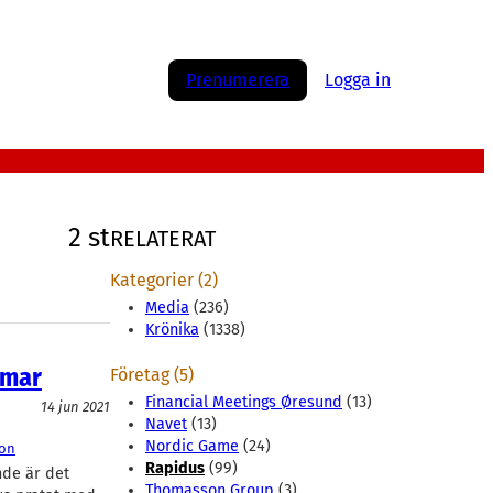
Prenumerera
Logga in
2 st
RELATERAT
Kategorier (2)
Media
(236)
Krönika
(1338)
mmar
Företag (5)
Financial Meetings Øresund
(13)
14 jun 2021
Navet
(13)
Nordic Game
(24)
on
Rapidus
(99)
nde är det
Thomasson Group
(3)