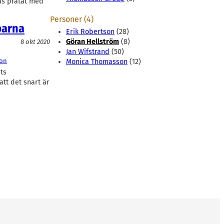
us pratat med
Personer (4)
parna
Erik Robertson
(28)
Göran Hellström
(8)
8 okt 2020
Jan Wifstrand
(50)
on
Monica Thomasson
(12)
ts
att det snart är