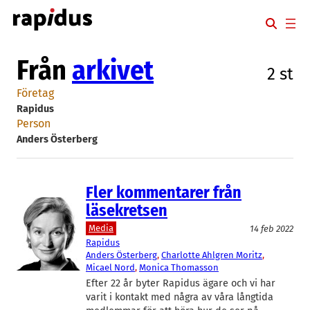
Hoppa
till
innehåll
Från
arkivet
2 st
Företag
Rapidus
Person
Anders Österberg
Fler kommentarer från
läsekretsen
Media
14 feb 2022
Rapidus
Anders Österberg
, 
Charlotte Ahlgren Moritz
, 
Micael Nord
, 
Monica Thomasson
Efter 22 år byter Rapidus ägare och vi har
varit i kontakt med några av våra långtida