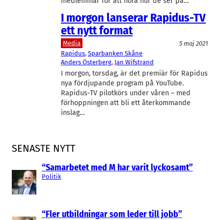
medlemmar för att höra hur de ser på…
I morgon lanserar Rapidus-TV
ett nytt format
Media
5 maj 2021
Rapidus
, 
Sparbanken Skåne
Anders Österberg
, 
Jan Wifstrand
I morgon, torsdag, är det premiär för Rapidus
nya fördjupande program på YouTube.
Rapidus-TV pilotkörs under våren – med
förhoppningen att bli ett återkommande
inslag…
SENASTE NYTT
“Samarbetet med M har varit lyckosamt”
Politik
“Fler utbildningar som leder till jobb”