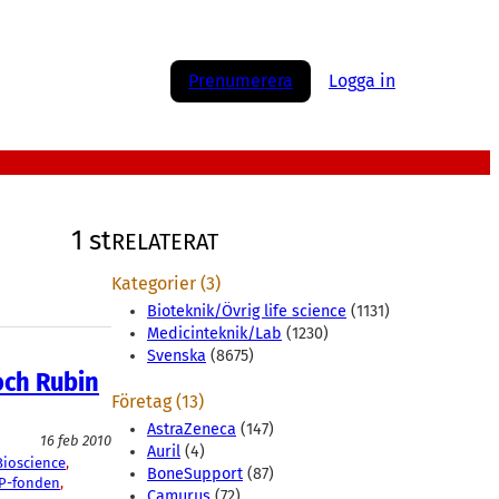
Prenumerera
Logga in
1 st
RELATERAT
Kategorier (3)
Bioteknik/Övrig life science
(1131)
Medicinteknik/Lab
(1230)
Svenska
(8675)
och Rubin
Företag (13)
AstraZeneca
(147)
16 feb 2010
Auril
(4)
Bioscience
, 
BoneSupport
(87)
AP-fonden
, 
Camurus
(72)