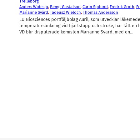
Trelleborg
Anders Widesjö
, 
Bengt Gustafson
, 
Carin Sjölund
, 
Fredrik Groth
, 
F
Marianne Svärd
, 
Tadeusz Wieloch
, 
Thomas Andersson
LU Biosciences portföljbolag Auril, som utvecklar läkemede
temperatursänkning vid hjärtstopp och stroke, har fått en 
VD blir disputerade kemisten Marianne Svärd, med en…