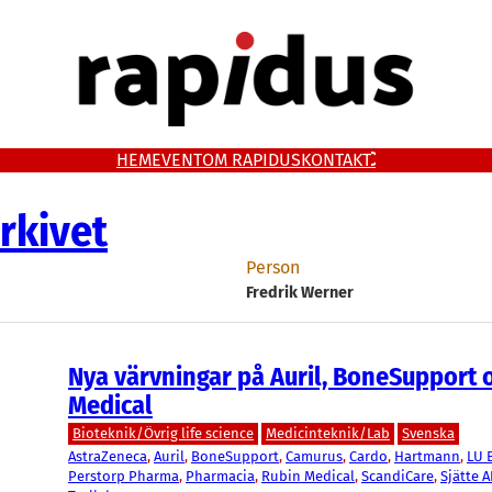
HEM
EVENT
OM RAPIDUS
KONTAKT
rkivet
Person
Fredrik Werner
Nya värvningar på Auril, BoneSupport 
Medical
Bioteknik/Övrig life science
Medicinteknik/Lab
Svenska
AstraZeneca
, 
Auril
, 
BoneSupport
, 
Camurus
, 
Cardo
, 
Hartmann
, 
LU 
Perstorp Pharma
, 
Pharmacia
, 
Rubin Medical
, 
ScandiCare
, 
Sjätte 