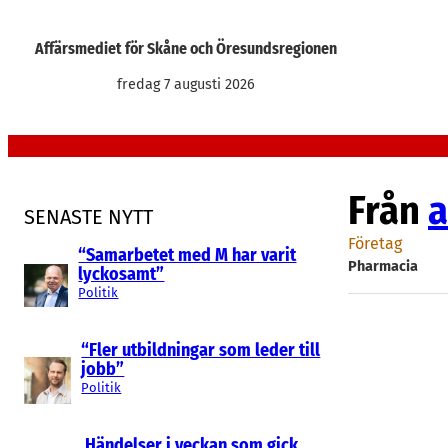
Hoppa
till
Affärsmediet för Skåne och Öresundsregionen
innehåll
fredag 7 augusti 2026
Från
a
SENASTE NYTT
Företag
“Samarbetet med M har varit
Pharmacia
lyckosamt”
Politik
“Fler utbildningar som leder till
jobb”
Politik
Händelser i veckan som gick