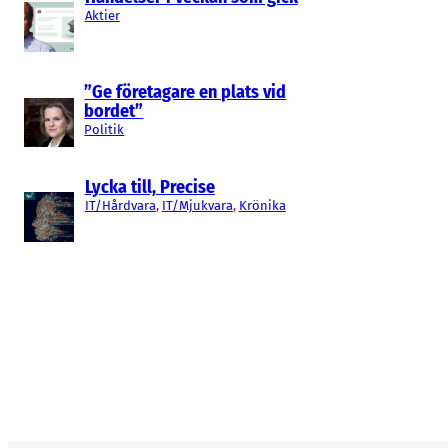
Aktier
”Ge företagare en plats vid
bordet”
Politik
Lycka till, Precise
IT/Hårdvara
, 
IT/Mjukvara
, 
Krönika