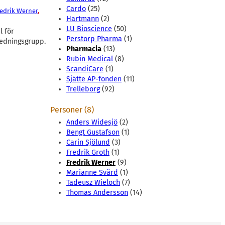
Cardo
(25)
redrik Werner
, 
Hartmann
(2)
LU Bioscience
(50)
l för
Perstorp Pharma
(1)
ledningsgrupp.
Pharmacia
(13)
Rubin Medical
(8)
ScandiCare
(1)
Sjätte AP-fonden
(11)
Trelleborg
(92)
Personer (8)
Anders Widesjö
(2)
Bengt Gustafson
(1)
Carin Sjölund
(3)
Fredrik Groth
(1)
Fredrik Werner
(9)
Marianne Svärd
(1)
Tadeusz Wieloch
(7)
Thomas Andersson
(14)