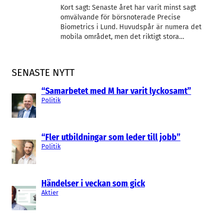
Kort sagt: Senaste året har varit minst sagt
omvälvande för börsnoterade Precise
Biometrics i Lund. Huvudspår är numera det
mobila området, men det riktigt stora…
SENASTE NYTT
“Samarbetet med M har varit lyckosamt”
Politik
“Fler utbildningar som leder till jobb”
Politik
Händelser i veckan som gick
Aktier