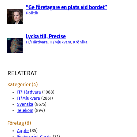
”Ge företagare en plats vid bordet”
Politik
Lycka till, Precise
IT/Hårdvara
, 
IT/Mjukvara
, 
Krönika
RELATERAT
Kategorier (4)
IT/Hårdvara
(1088)
IT/Mjukvara
(2861)
Svenska
(8675)
Telekom
(894)
Företag (6)
Apple
(85)
Fingerprint Cards
(31)