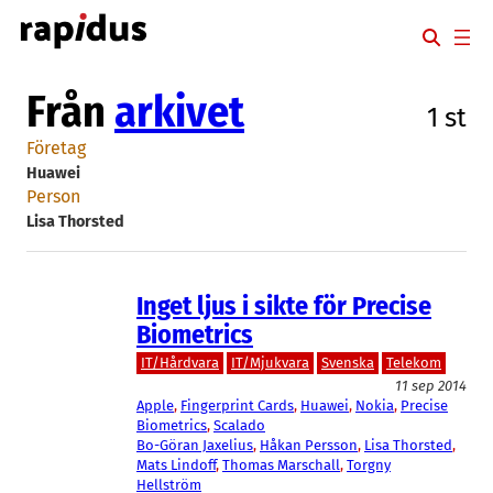
Hoppa
till
innehåll
Från
arkivet
1 st
Företag
Huawei
Person
Lisa Thorsted
Inget ljus i sikte för Precise
Biometrics
IT/Hårdvara
IT/Mjukvara
Svenska
Telekom
11 sep 2014
Apple
, 
Fingerprint Cards
, 
Huawei
, 
Nokia
, 
Precise
Biometrics
, 
Scalado
Bo-Göran Jaxelius
, 
Håkan Persson
, 
Lisa Thorsted
, 
Mats Lindoff
, 
Thomas Marschall
, 
Torgny
Hellström