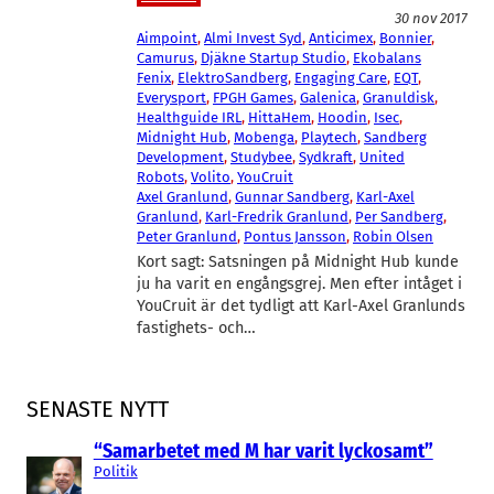
30 nov 2017
Aimpoint
, 
Almi Invest Syd
, 
Anticimex
, 
Bonnier
, 
Camurus
, 
Djäkne Startup Studio
, 
Ekobalans
Fenix
, 
ElektroSandberg
, 
Engaging Care
, 
EQT
, 
Everysport
, 
FPGH Games
, 
Galenica
, 
Granuldisk
, 
Healthguide IRL
, 
HittaHem
, 
Hoodin
, 
Isec
, 
Midnight Hub
, 
Mobenga
, 
Playtech
, 
Sandberg
Development
, 
Studybee
, 
Sydkraft
, 
United
Robots
, 
Volito
, 
YouCruit
Axel Granlund
, 
Gunnar Sandberg
, 
Karl-Axel
Granlund
, 
Karl-Fredrik Granlund
, 
Per Sandberg
, 
Peter Granlund
, 
Pontus Jansson
, 
Robin Olsen
Kort sagt: Satsningen på Midnight Hub kunde
ju ha varit en engångsgrej. Men efter intåget i
YouCruit är det tydligt att Karl-Axel Granlunds
fastighets- och…
SENASTE NYTT
“Samarbetet med M har varit lyckosamt”
Politik