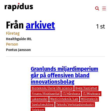
Hoppa
till
innehåll
Från
arkivet
1 st
Företag
Healthguide IRL
Person
Pontus Jansson
Granlunds miljardimperium
går på offensiven bland
innovationsbolag
Bioteknik/Övrig life science
Bygg/Fastighet
Finans/Riskkapital
IT/Hårdvara
IT/Mjukvara
Läkemedel
Medicinteknik/Lab
Miljöteknik
Spelutveckling
Teknik/Verkstadsindustri
Telekom