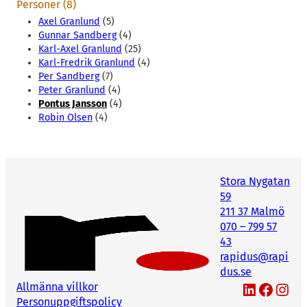
Personer (8)
Axel Granlund
(5)
Gunnar Sandberg
(4)
Karl-Axel Granlund
(25)
Karl-Fredrik Granlund
(4)
Per Sandberg
(7)
Peter Granlund
(4)
Pontus Jansson
(4)
Robin Olsen
(4)
Stora Nygatan
59
211 37 Malmö
070 – 799 57
43
rapidus@rapi
dus.se
LinkedIn
Facebook
Instagram
Allmänna villkor
Personuppgiftspolicy