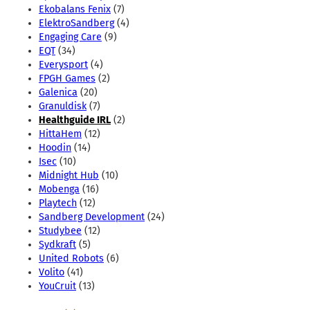
Ekobalans Fenix
(7)
ElektroSandberg
(4)
Engaging Care
(9)
EQT
(34)
Everysport
(4)
FPGH Games
(2)
Galenica
(20)
Granuldisk
(7)
Healthguide IRL
(2)
HittaHem
(12)
Hoodin
(14)
Isec
(10)
Midnight Hub
(10)
Mobenga
(16)
Playtech
(12)
Sandberg Development
(24)
Studybee
(12)
Sydkraft
(5)
United Robots
(6)
Volito
(41)
YouCruit
(13)