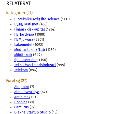
RELATERAT
Kategorier (11)
Bioteknik/Övrig life science
(1131)
Bygg/Fastighet
(455)
Finans/Riskkapital
(1234)
IT/Hårdvara
(1088)
IT/Mjukvara
(2861)
Läkemedel
(1092)
Medicinteknik/Lab
(1230)
Miljöteknik
(649)
Spelutveckling
(140)
Teknik/Verkstadsindustri
(995)
Telekom
(894)
Företag (27)
Aimpoint
(7)
Almi Invest Syd
(62)
Anticimex
(9)
Bonnier
(41)
Camurus
(72)
Djäkne Startup Studio
(15)