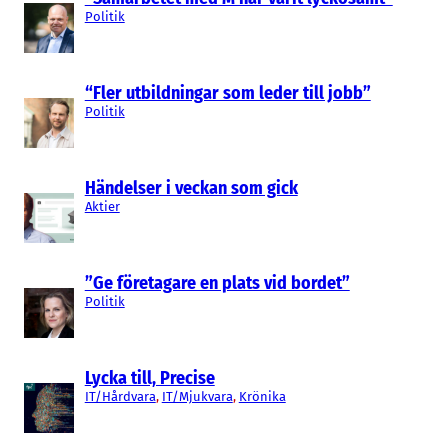
Politik
“Fler utbildningar som leder till jobb”
Politik
Händelser i veckan som gick
Aktier
”Ge företagare en plats vid bordet”
Politik
Lycka till, Precise
IT/Hårdvara
, 
IT/Mjukvara
, 
Krönika