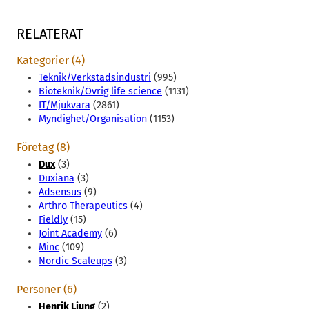
RELATERAT
Kategorier (4)
Teknik/Verkstadsindustri
(995)
Bioteknik/Övrig life science
(1131)
IT/Mjukvara
(2861)
Myndighet/Organisation
(1153)
Företag (8)
Dux
(3)
Duxiana
(3)
Adsensus
(9)
Arthro Therapeutics
(4)
Fieldly
(15)
Joint Academy
(6)
Minc
(109)
Nordic Scaleups
(3)
Personer (6)
Henrik Ljung
(2)