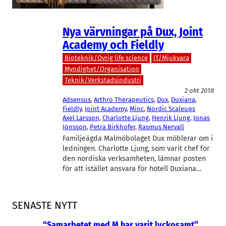
Nya värvningar på Dux, Joint
Academy och Fieldly
Bioteknik/Övrig life science
IT/Mjukvara
Myndighet/Organisation
Teknik/Verkstadsindustri
2 okt 2018
Adsensus
, 
Arthro Therapeutics
, 
Dux
, 
Duxiana
, 
Fieldly
, 
Joint Academy
, 
Minc
, 
Nordic Scaleups
Axel Larsson
, 
Charlotte Ljung
, 
Henrik Ljung
, 
Jonas
Jönsson
, 
Petra Birkhofer
, 
Rasmus Nervall
Familjeägda Malmöbolaget Dux möblerar om i
ledningen. Charlotte Ljung, som varit chef för
den nordiska verksamheten, lämnar posten
för att istället ansvara för hotell Duxiana…
SENASTE NYTT
“Samarbetet med M har varit lyckosamt”