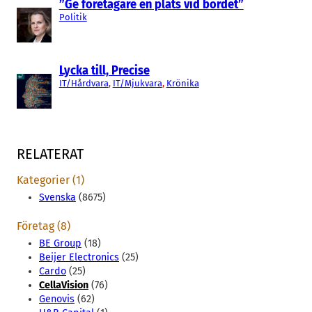
”Ge företagare en plats vid bordet”
Politik
Lycka till, Precise
IT/Hårdvara
, 
IT/Mjukvara
, 
Krönika
RELATERAT
Kategorier (1)
Svenska
(8675)
Företag (8)
BE Group
(18)
Beijer Electronics
(25)
Cardo
(25)
CellaVision
(76)
Genovis
(62)