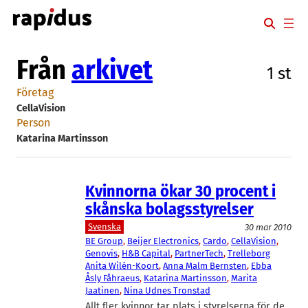
Hoppa
till
innehåll
Från
arkivet
1 st
Företag
CellaVision
Person
Katarina Martinsson
Kvinnorna ökar 30 procent i
skånska bolagsstyrelser
Svenska
30 mar 2010
BE Group
, 
Beijer Electronics
, 
Cardo
, 
CellaVision
, 
Genovis
, 
H&B Capital
, 
PartnerTech
, 
Trelleborg
Anita Wilén-Koort
, 
Anna Malm Bernsten
, 
Ebba
Åsly Fåhraeus
, 
Katarina Martinsson
, 
Marita
Jaatinen
, 
Nina Udnes Tronstad
Allt fler kvinnor tar plats i styrelserna för de