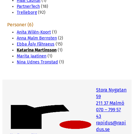
H&B Capital
(1)
PartnerTech
(18)
Trelleborg
(92)
Personer (6)
Anita Wilén-Koort
(1)
Anna Malm Bernsten
(2)
Ebba Åsly Fåhraeus
(15)
Katarina Martinsson
(1)
Marita Jaatinen
(1)
Nina Udnes Tronstad
(1)
Stora Nygatan
59
211 37 Malmö
070 – 799 57
43
rapidus@rapi
dus.se