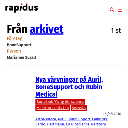
Hoppa
till
innehåll
Från
arkivet
1 st
Företag
BoneSupport
Person
Marianne Svärd
Nya värvningar på Auril,
BoneSupport och Rubin
Medical
Bioteknik/Övrig life science
Medicinteknik/Lab
Svenska
16 feb 2010
AstraZeneca
, 
Auril
, 
BoneSupport
, 
Camurus
, 
Cardo
, 
Hartmann
, 
LU Bioscience
, 
Perstorp