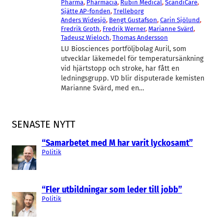
Pharma
, 
Pharmacia
, 
Rubin Medical
, 
ScandiCare
, 
Sjätte AP-fonden
, 
Trelleborg
Anders Widesjö
, 
Bengt Gustafson
, 
Carin Sjölund
, 
Fredrik Groth
, 
Fredrik Werner
, 
Marianne Svärd
, 
Tadeusz Wieloch
, 
Thomas Andersson
LU Biosciences portföljbolag Auril, som
utvecklar läkemedel för temperatursänkning
vid hjärtstopp och stroke, har fått en
ledningsgrupp. VD blir disputerade kemisten
Marianne Svärd, med en…
SENASTE NYTT
“Samarbetet med M har varit lyckosamt”
Politik
“Fler utbildningar som leder till jobb”
Politik