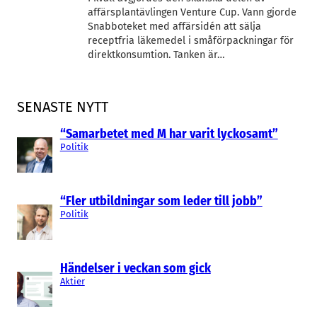
affärsplantävlingen Venture Cup. Vann gjorde
Snabboteket med affärsidén att sälja
receptfria läkemedel i småförpackningar för
direktkonsumtion. Tanken är…
SENASTE NYTT
“Samarbetet med M har varit lyckosamt”
Politik
“Fler utbildningar som leder till jobb”
Politik
Händelser i veckan som gick
Aktier