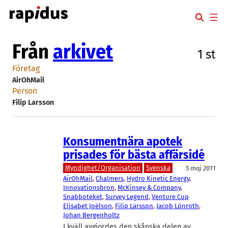
Hoppa
till
innehåll
Från
arkivet
1 st
Företag
AirOhMail
Person
Filip Larsson
Konsumentnära apotek
prisades för bästa affärsidé
Myndighet/Organisation
Svenska
5 maj 2011
AirOhMail
, 
Chalmers
, 
Hydro Kinetic Energy
, 
Innovationsbron
, 
McKinsey & Company
, 
Snabboteket
, 
Survey Legend
, 
Venture Cup
Elisabet Joëlson
, 
Filip Larsson
, 
Jacob Lönroth
, 
Johan Bergenholtz
I kväll avgjordes den skånska delen av