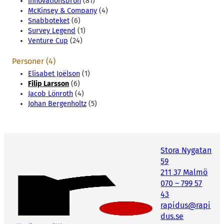
Innovationsbron
(81)
McKinsey & Company
(4)
Snabboteket
(6)
Survey Legend
(1)
Venture Cup
(24)
Personer (4)
Elisabet Joëlson
(1)
Filip Larsson
(6)
Jacob Lönroth
(4)
Johan Bergenholtz
(5)
Stora Nygatan
59
211 37 Malmö
070 – 799 57
43
rapidus@rapi
dus.se