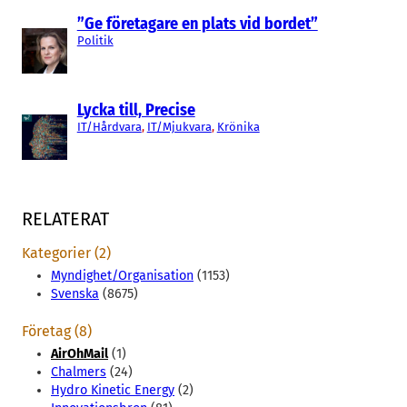
”Ge företagare en plats vid bordet”
Politik
Lycka till, Precise
IT/Hårdvara
, 
IT/Mjukvara
, 
Krönika
RELATERAT
Kategorier (2)
Myndighet/Organisation
(1153)
Svenska
(8675)
Företag (8)
AirOhMail
(1)
Chalmers
(24)
Hydro Kinetic Energy
(2)