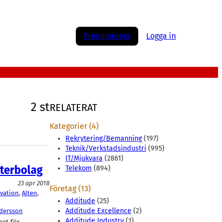
Prenumerera
Logga in
2 st
RELATERAT
Kategorier (4)
Rekrytering/Bemanning
(197)
Teknik/Verkstadsindustri
(995)
IT/Mjukvara
(2861)
tterbolag
Telekom
(894)
23 apr 2018
Företag (13)
vation
, 
Alten
, 
Additude
(25)
Additude Excellence
(2)
dersson
Additude Industry
(1)