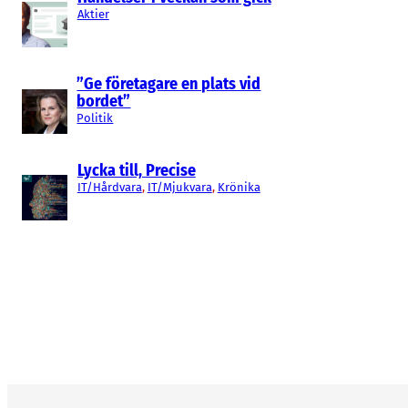
Aktier
”Ge företagare en plats vid
bordet”
Politik
Lycka till, Precise
IT/Hårdvara
, 
IT/Mjukvara
, 
Krönika