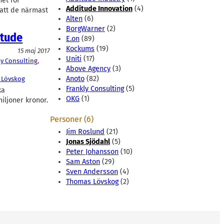
et för
Additude Innovation
(4)
r att de närmast
Alten
(6)
BorgWarner
(2)
itude
E.on
(89)
Kockums
(19)
15 maj 2017
Uniti
(17)
ly Consulting
, 
Above Agency
(3)
Anoto
(82)
 Lövskog
Frankly Consulting
(5)
ka
OKG
(1)
iljoner kronor.
Personer (6)
Jim Roslund
(21)
Jonas Sjödahl
(5)
Peter Johansson
(10)
Sam Aston
(29)
Sven Andersson
(4)
Thomas Lövskog
(2)