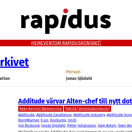
HEM
EVENT
OM RAPIDUS
KONTAKT
rkivet
Person
ation
Jonas Sjödahl
Additude värvar Alten-chef till nytt do
Rekrytering/Bemanning
Teknik/Verkstadsindustri
Additude
, 
Additude Excellence
, 
Additude Industry
, 
Additude Inno
BorgWarner
, 
E.on
, 
Kockums
, 
Uniti
Jim Roslund
, 
Jonas Sjödahl
, 
Peter Johansson
, 
Sam Aston
, 
Sven An