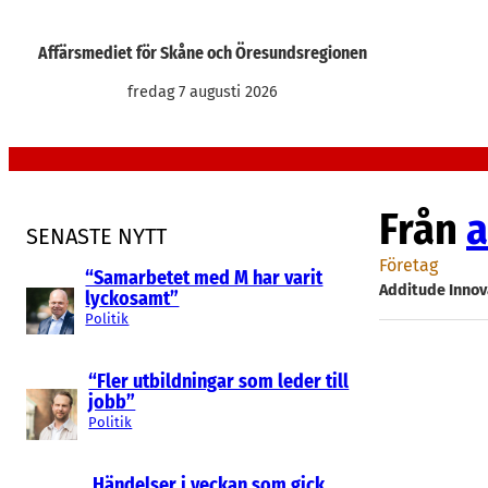
Hoppa
till
Affärsmediet för Skåne och Öresundsregionen
innehåll
fredag 7 augusti 2026
Från
a
SENASTE NYTT
Företag
“Samarbetet med M har varit
Additude Innov
lyckosamt”
Politik
“Fler utbildningar som leder till
jobb”
Politik
Händelser i veckan som gick