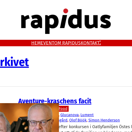
HEM
EVENT
OM RAPIDUS
KONTAKT
rkivet
Aventure-kraschens facit
Livsmedel/Functional Food
Aventure
, 
Double Good
, 
Glucanova
, 
Lument
Björn Öste
, 
Niklas Sigesgård
, 
Olof Böök
, 
Simon Henderson
Bilden börjar klarna efter konkursen i Oatlyfamiljen Östes