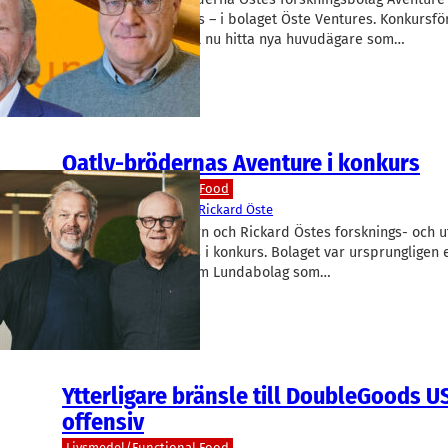
ytterligare en konkurs – i bolaget Öste Ventures. Konkursfö
Simon Henderson vill nu hitta nya huvudägare som…
Oatly-brödernas Aventure i konkurs
Livsmedel/Functional Food
Aventure
Björn Öste
, 
Rickard Öste
Oatly-grundarna Björn och Rickard Östes forsknings- och u
Aventure har försatts i konkurs. Bolaget var ursprungligen 
sfären och står bakom Lundabolag som…
Ytterligare bränsle till DoubleGoods U
offensiv
Livsmedel/Functional Food