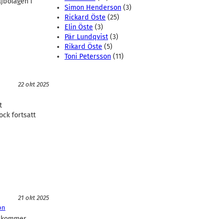
ljbolagen i
Simon Henderson
(3)
Rickard Öste
(25)
Elin Öste
(3)
Pär Lundqvist
(3)
Rikard Öste
(5)
Toni Petersson
(11)
22 okt 2025
t
ock fortsatt
21 okt 2025
on
e kommer