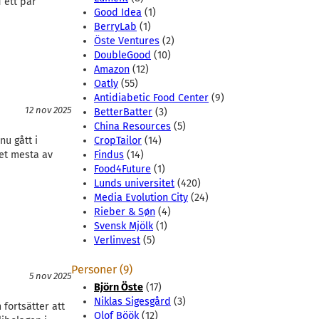
 ett par
Good Idea
(1)
BerryLab
(1)
Öste Ventures
(2)
DoubleGood
(10)
Amazon
(12)
Oatly
(55)
Antidiabetic Food Center
(9)
12 nov 2025
BetterBatter
(3)
China Resources
(5)
u gått i
CropTailor
(14)
Det mesta av
Findus
(14)
Food4Future
(1)
Lunds universitet
(420)
Media Evolution City
(24)
Rieber & Søn
(4)
Svensk Mjölk
(1)
Verlinvest
(5)
Personer (9)
5 nov 2025
Björn Öste
(17)
Niklas Sigesgård
(3)
fortsätter att
Olof Böök
(12)