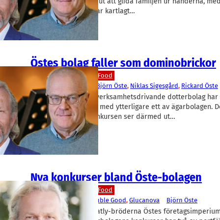
Aventure. Mycket ser ut att glida familjen ur händerna, med
undantag. Rapidus har kartlagt…
Östes bolag faller som dominobrickor
Livsmedel/Functional Food
Aventure
, 
Good Idea
Björn Öste
, 
Niklas Sigesgård
, 
Rickard Öste
Tre av Öste-sfärens verksamhetsdrivande dotterbolag har n
konkurs, tillsammans med ytterligare ett av ägarbolagen. 
värdet i Aventure-konkursen ser därmed ut…
Nya konkurser bland Öste-bolagen
Livsmedel/Functional Food
Aventure
, 
BerryLab
, 
Double Good
, 
Glucanova
Björn Öste
Dominobrickorna i Oatly-bröderna Östes företagsimperium 