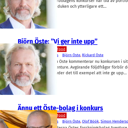
falla. I spåren av ägarbolagens konkurser har två av portfö
sfären kastat in handduken och ytterligare ett…
Björn Öste: ”Vi ger inte upp”
Livsmedel/Functional Food
Aventure
, 
Öste Ventures
Björn Öste
, 
Rickard Öste
Oatlygrundaren Björn Öste kommenterar nu konkursen i sit
investeringsbolag Aventure. Avgörande följdfrågor förblir d
obesvarade. Vad betyder det till exempel att inte ge upp…
Ännu ett Öste-bolag i konkurs
Livsmedel/Functional Food
Aventure
, 
Öste Ventures
Björn Öste
, 
Olof Böök
, 
Simon Henders
Med konkursen i bröderna Östes forskningsbolag Aventur