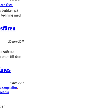
19 nov 2018
kard Öste
a butiker på
s ledning med
esfären
20 nov 2017
s största
kronor till den
kånes
8 dec 2016
s
, 
CropTailor
, 
 
Media
 den