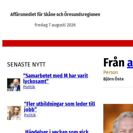
Hoppa
till
Affärsmediet för Skåne och Öresundsregionen
innehåll
fredag 7 augusti 2026
Från
a
SENASTE NYTT
Person
“Samarbetet med M har varit
Björn Öste
lyckosamt”
Politik
“Fler utbildningar som leder till
jobb”
Politik
Händelser i veckan som gick