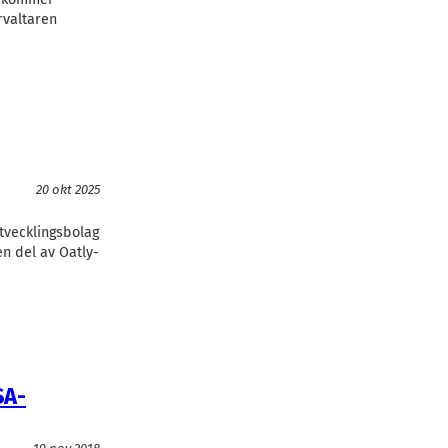
rvaltaren
20 okt 2025
tvecklingsbolag
en del av Oatly-
SA-