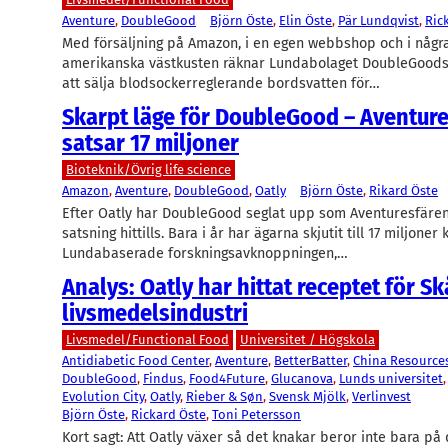
Aventure
, 
DoubleGood
Björn Öste
, 
Elin Öste
, 
Pär Lundqvist
, 
Ric
Med försäljning på Amazon, i en egen webbshop och i någr
amerikanska västkusten räknar Lundabolaget DoubleGood
att sälja blodsockerreglerande bordsvatten för…
Skarpt läge för DoubleGood – Aventur
satsar 17 miljoner
Bioteknik/Övrig life science
Amazon
, 
Aventure
, 
DoubleGood
, 
Oatly
Björn Öste
, 
Rikard Öste
Efter Oatly har DoubleGood seglat upp som Aventuresfären
satsning hittills. Bara i år har ägarna skjutit till 17 miljoner 
Lundabaserade forskningsavknoppningen,…
Analys: Oatly har hittat receptet för S
livsmedelsindustri
Livsmedel/Functional Food
Universitet / Högskola
Antidiabetic Food Center
, 
Aventure
, 
BetterBatter
, 
China Resource
DoubleGood
, 
Findus
, 
Food4Future
, 
Glucanova
, 
Lunds universitet
,
Evolution City
, 
Oatly
, 
Rieber & Søn
, 
Svensk Mjölk
, 
Verlinvest
Björn Öste
, 
Rickard Öste
, 
Toni Petersson
Kort sagt: Att Oatly växer så det knakar beror inte bara på