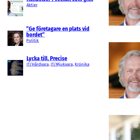
Aktier
”Ge företagare en plats vid
bordet”
Politik
Lycka till, Precise
IT/Hårdvara
, 
IT/Mjukvara
, 
Krönika