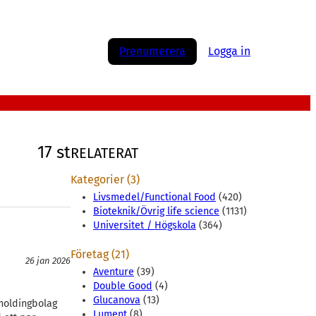
Prenumerera
Logga in
17 st
RELATERAT
Kategorier (3)
Livsmedel/Functional Food
(420)
Bioteknik/Övrig life science
(1131)
Universitet / Högskola
(364)
Företag (21)
26 jan 2026
Aventure
(39)
Double Good
(4)
Glucanova
(13)
 holdingbolag
Lument
(8)