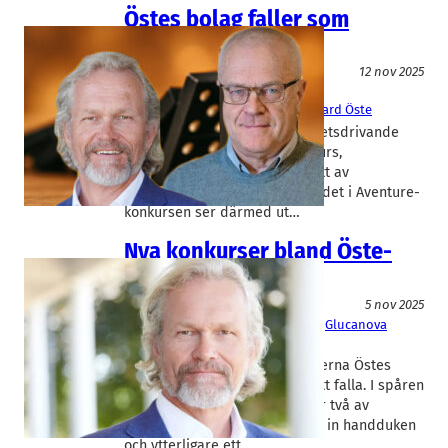
Östes bolag faller som
dominobrickor
Livsmedel/Functional Food
12 nov 2025
Aventure
, 
Good Idea
Björn Öste
, 
Niklas Sigesgård
, 
Rickard Öste
Tre av Öste-sfärens verksamhetsdrivande
dotterbolag har nu gått i konkurs,
tillsammans med ytterligare ett av
ägarbolagen. Det mesta av värdet i Aventure-
konkursen ser därmed ut…
Nya konkurser bland Öste-
bolagen
Livsmedel/Functional Food
5 nov 2025
Aventure
, 
BerryLab
, 
Double Good
, 
Glucanova
Björn Öste
Dominobrickorna i Oatly-bröderna Östes
företagsimperium fortsätter att falla. I spåren
av ägarbolagens konkurser har två av
portföljbolagen i sfären kastat in handduken
och ytterligare ett…