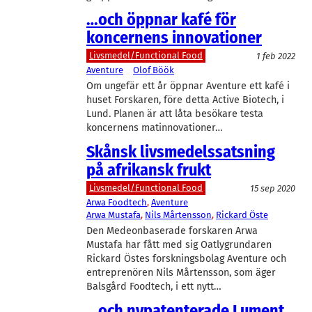
…och öppnar kafé för
koncernens innovationer
Livsmedel/Functional Food
1 feb 2022
Aventure
Olof Böök
Om ungefär ett år öppnar Aventure ett kafé i
huset Forskaren, före detta Active Biotech, i
Lund. Planen är att låta besökare testa
koncernens matinnovationer…
Skånsk livsmedelssatsning
på afrikansk frukt
Livsmedel/Functional Food
15 sep 2020
Arwa Foodtech
, 
Aventure
Arwa Mustafa
, 
Nils Mårtensson
, 
Rickard Öste
Den Medeonbaserade forskaren Arwa
Mustafa har fått med sig Oatlygrundaren
Rickard Östes forskningsbolag Aventure och
entreprenören Nils Mårtensson, som äger
Balsgård Foodtech, i ett nytt…
…och nypatenterade Lument