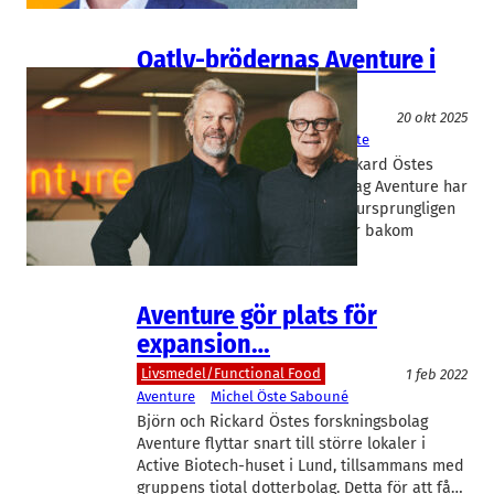
Oatly-brödernas Aventure i
konkurs
Livsmedel/Functional Food
20 okt 2025
Aventure
Björn Öste
, 
Rickard Öste
Oatly-grundarna Björn och Rickard Östes
forsknings- och utvecklingsbolag Aventure har
försatts i konkurs. Bolaget var ursprungligen
en del av Oatly-sfären och står bakom
Lundabolag som…
Aventure gör plats för
expansion…
Livsmedel/Functional Food
1 feb 2022
Aventure
Michel Öste Sabouné
Björn och Rickard Östes forskningsbolag
Aventure flyttar snart till större lokaler i
Active Biotech-huset i Lund, tillsammans med
gruppens tiotal dotterbolag. Detta för att få…