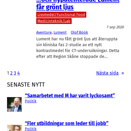
får grönt ljus
Livsmedel/Functional Food
Medicinteknik/Lab
7 sep 2020
Aventure
, 
Lument
Olof Böök
Lument har nu fått grönt ljus att återuppta
sin kliniska fas 2-studie av ett nytt
kontrastmedel för CT-undersökningar. Detta
efter att Region Skåne stoppade de…
1
2
3
4
Nästa sida
»
SENASTE NYTT
“Samarbetet med M har varit lyckosamt”
Politik
“Fler utbildningar som leder till jobb”
Politik