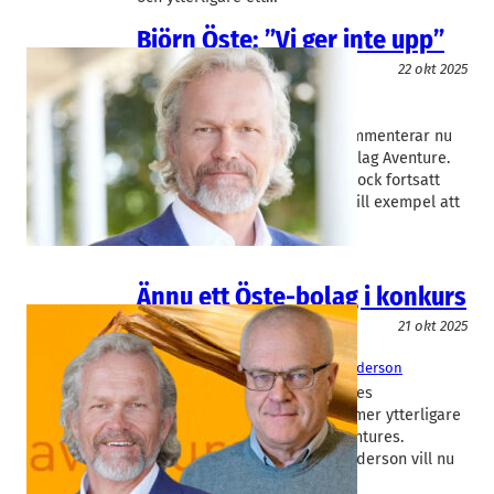
Björn Öste: ”Vi ger inte upp”
Livsmedel/Functional Food
22 okt 2025
Aventure
, 
Öste Ventures
Björn Öste
, 
Rickard Öste
Oatlygrundaren Björn Öste kommenterar nu
konkursen i sitt investeringsbolag Aventure.
Avgörande följdfrågor förblir dock fortsatt
obesvarade. Vad betyder det till exempel att
inte ge upp…
Ännu ett Öste-bolag i konkurs
Livsmedel/Functional Food
21 okt 2025
Aventure
, 
Öste Ventures
Björn Öste
, 
Olof Böök
, 
Simon Henderson
Med konkursen i bröderna Östes
forskningsbolag Aventure kommer ytterligare
en konkurs – i bolaget Öste Ventures.
Konkursförvaltaren Simon Henderson vill nu
hitta nya huvudägare som…