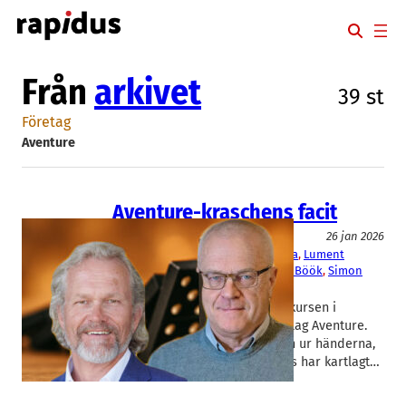
Hoppa
till
innehåll
Från
arkivet
39 st
Företag
Aventure
Aventure-kraschens facit
Livsmedel/Functional Food
26 jan 2026
Aventure
, 
Double Good
, 
Glucanova
, 
Lument
Björn Öste
, 
Niklas Sigesgård
, 
Olof Böök
, 
Simon
Henderson
Bilden börjar klarna efter konkursen i
Oatlyfamiljen Östes holdingbolag Aventure.
Mycket ser ut att glida familjen ur händerna,
med ett par undantag. Rapidus har kartlagt…