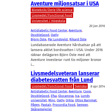
Aventure miljonsatsar i USA
Bioteknik/Övrig life science
Livsmedel/Functional Food
Universitet / Högskola
20 jan 2016
Antidiabetic Food Center
, 
Aventure
, 
DoubleGood
, 
Oatly
Björn Öste
, 
Pär Lundqvist
, 
Rikard Öste
Lundabaserade Aventure hårdsatsar på att
lansera aktivt bordsvatten i USA. Under 2016
räknar delägaren Björn Öste med att
Aventure investerar runt tio miljoner kronor
i…
Livsmedelsveteran lanserar
diabetesvatten från Lund
Livsmedel/Functional Food
Svenska
8 apr 2014
Antidiabetic Food Center
, 
Aventure
, 
Coop
, 
DoubleGood
, 
Efsa
, 
Glucanova
, 
Ica
, 
Lunds
universitet
, 
Minc
, 
Oatly
, 
Orkla
, 
Ottos Barnmat
, 
Pågen
, 
Pastair
, 
Procordia Food
, 
Semper
, 
Skånemejerier