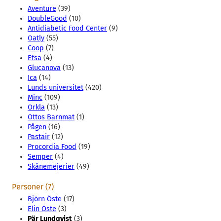
Aventure
(39)
DoubleGood
(10)
Antidiabetic Food Center
(9)
Oatly
(55)
Coop
(7)
Efsa
(4)
Glucanova
(13)
Ica
(14)
Lunds universitet
(420)
Minc
(109)
Orkla
(13)
Ottos Barnmat
(1)
Pågen
(16)
Pastair
(12)
Procordia Food
(19)
Semper
(4)
Skånemejerier
(49)
Personer (7)
Björn Öste
(17)
Elin Öste
(3)
Pär Lundqvist
(3)