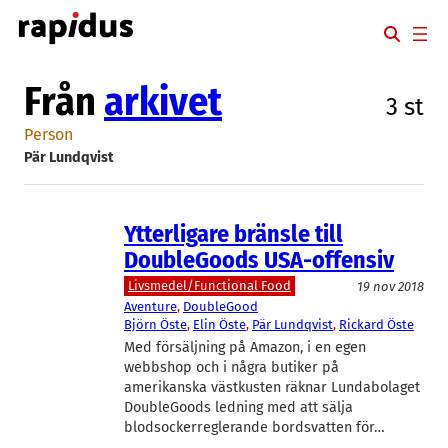
Hoppa
till
innehåll
Från
arkivet
3 st
Person
Pär Lundqvist
Ytterligare bränsle till
DoubleGoods USA-offensiv
Livsmedel/Functional Food
19 nov 2018
Aventure
, 
DoubleGood
Björn Öste
, 
Elin Öste
, 
Pär Lundqvist
, 
Rickard Öste
Med försäljning på Amazon, i en egen
webbshop och i några butiker på
amerikanska västkusten räknar Lundabolaget
DoubleGoods ledning med att sälja
blodsockerreglerande bordsvatten för…