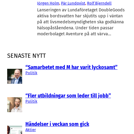
Jörgen Holm
, 
Pär Lundqvist
, 
Rolf Bjerndell
Lanseringen av Lundaföretaget DoubleGoods
aktiva bordsvatten har skjutits upp i väntan
på att livsmedelsmyndigheten ska godkänna
hälsopåståendena. Under tiden passar
moderbolaget Aventure på att värva…
SENASTE NYTT
“Samarbetet med M har varit lyckosamt”
Politik
“Fler utbildningar som leder till jobb”
Politik
Händelser i veckan som gick
Aktier