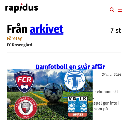
Hoppa
till
innehåll
Från
arkivet
7 st
Företag
FC Rosengård
Damfotboll en svår affär
Special
27 mar 2024
FC Rosengård
, 
Trelleborgs FF
Johan Glennmo
, 
Mattias Kronvall
Att damfotbollen har det tuffare ekonomiskt
än herrarna är ingen hemlighet.
Spelarförsäljningar och Europaspel ger inte i
närheten av samma genomslag som på
herrsidan.