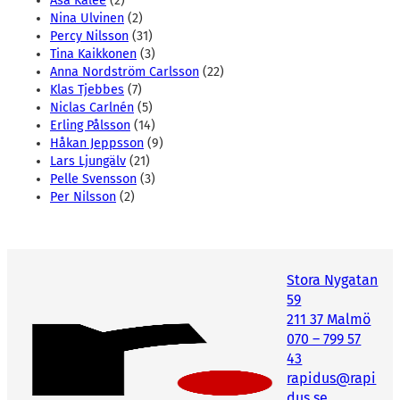
Åsa Kalee
(2)
Nina Ulvinen
(2)
Percy Nilsson
(31)
Tina Kaikkonen
(3)
Anna Nordström Carlsson
(22)
Klas Tjebbes
(7)
Niclas Carlnén
(5)
Erling Pålsson
(14)
Håkan Jeppsson
(9)
Lars Ljungälv
(21)
Pelle Svensson
(3)
Per Nilsson
(2)
Stora Nygatan
59
211 37 Malmö
070 – 799 57
43
rapidus@rapi
dus.se