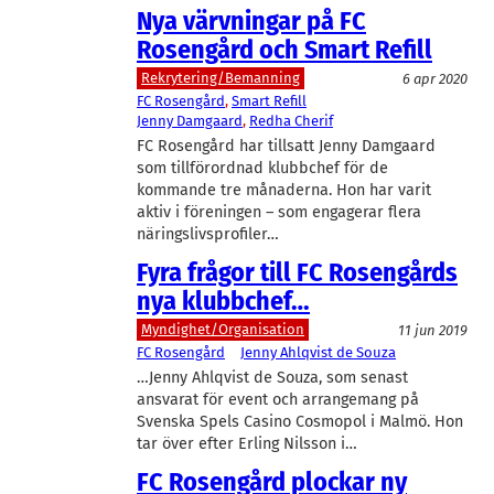
Nya värvningar på FC
Rosengård och Smart Refill
Rekrytering/Bemanning
6 apr 2020
FC Rosengård
, 
Smart Refill
Jenny Damgaard
, 
Redha Cherif
FC Rosengård har tillsatt Jenny Damgaard
som tillförordnad klubbchef för de
kommande tre månaderna. Hon har varit
aktiv i föreningen – som engagerar flera
näringslivsprofiler…
Fyra frågor till FC Rosengårds
nya klubbchef…
Myndighet/Organisation
11 jun 2019
FC Rosengård
Jenny Ahlqvist de Souza
…Jenny Ahlqvist de Souza, som senast
ansvarat för event och arrangemang på
Svenska Spels Casino Cosmopol i Malmö. Hon
tar över efter Erling Nilsson i…
FC Rosengård plockar ny