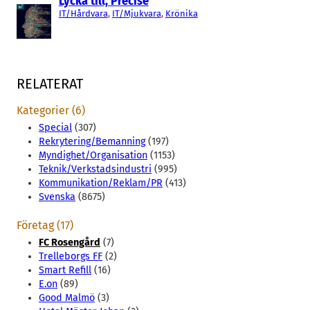
Lycka till, Precise
IT/Hårdvara
, 
IT/Mjukvara
, 
Krönika
RELATERAT
Kategorier (6)
Special
(307)
Rekrytering/Bemanning
(197)
Myndighet/Organisation
(1153)
Teknik/Verkstadsindustri
(995)
Kommunikation/Reklam/PR
(413)
Svenska
(8675)
Företag (17)
FC Rosengård
(7)
Trelleborgs FF
(2)
Smart Refill
(16)
E.on
(89)
Good Malmö
(3)