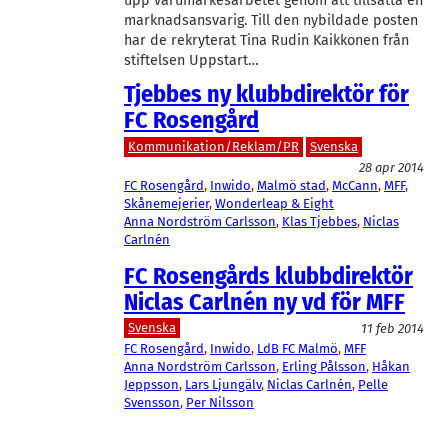
upp varumärkesarbetet genom att tillsätta en
marknadsansvarig. Till den nybildade posten
har de rekryterat Tina Rudin Kaikkonen från
stiftelsen Uppstart…
Tjebbes ny klubbdirektör för
FC Rosengård
Kommunikation/Reklam/PR
Svenska
28 apr 2014
FC Rosengård
, 
Inwido
, 
Malmö stad
, 
McCann
, 
MFF
, 
Skånemejerier
, 
Wonderleap & Eight
Anna Nordström Carlsson
, 
Klas Tjebbes
, 
Niclas
Carlnén
FC Rosengårds klubbdirektör
Niclas Carlnén ny vd för MFF
Svenska
11 feb 2014
FC Rosengård
, 
Inwido
, 
LdB FC Malmö
, 
MFF
Anna Nordström Carlsson
, 
Erling Pålsson
, 
Håkan
Jeppsson
, 
Lars Ljungälv
, 
Niclas Carlnén
, 
Pelle
Svensson
, 
Per Nilsson