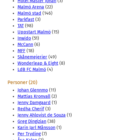
Hotel Mäster Johan
(3)
Malmö Arena
(22)
Malmö stad
(146)
Parkfast
(3)
TAT
(98)
Uppstart Malmö
(15)
Inwido
(51)
McCann
(6)
MFF
(18)
Skånemejerier
(49)
Wonderleap & Eight
(8)
LdB FC Malmö
(4)
Personer (20)
Johan Glennmo
(11)
Mattias Kronvall
(2)
Jenny Damgaard
(1)
Redha Cherif
(3)
Jenny Ahlqvist de Souza
(1)
Greg Dingizian
(38)
Karin Jarl Månsson
(1)
Per Tryding
(7)