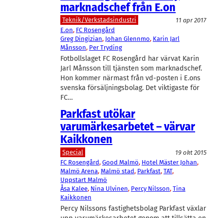
marknadschef från E.on
Teknik/Verkstadsindustri
11 apr 2017
E.on
, 
FC Rosengård
Greg Dingizian
, 
Johan Glennmo
, 
Karin Jarl
Månsson
, 
Per Tryding
Fotbollslaget FC Rosengård har värvat Karin
Jarl Månsson till tjänsten som marknadschef.
Hon kommer närmast från vd-posten i E.ons
svenska försäljningsbolag. Det viktigaste för
FC…
Parkfast utökar
varumärkesarbetet – värvar
Kaikkonen
Special
19 okt 2015
FC Rosengård
, 
Good Malmö
, 
Hotel Mäster Johan
, 
Malmö Arena
, 
Malmö stad
, 
Parkfast
, 
TAT
, 
Uppstart Malmö
Åsa Kalee
, 
Nina Ulvinen
, 
Percy Nilsson
, 
Tina
Kaikkonen
Percy Nilssons fastighetsbolag Parkfast växlar