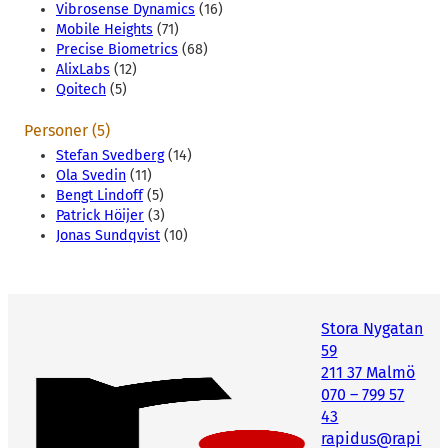
Vibrosense Dynamics
(16)
Mobile Heights
(71)
Precise Biometrics
(68)
AlixLabs
(12)
Qoitech
(5)
Personer (5)
Stefan Svedberg
(14)
Ola Svedin
(11)
Bengt Lindoff
(5)
Patrick Höijer
(3)
Jonas Sundqvist
(10)
Stora Nygatan
59
211 37 Malmö
070 – 799 57
43
rapidus@rapi