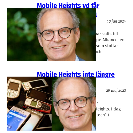
Mobile Heights vd får
topposition i Europa
Telekom
10 jan 2024
Mobile Heights
Ola Svedin
Mobile Heights vd Ola Svedin har valts till
vice-president för Silicon Europe Alliance, en
europeisk klusterorganisation som stöttar
utveckling av mikroelektronik och
mjukvarulösningar.
Mobile Heights inte längre
bara mobilt
Telekom
29 maj 2023
Mobile Heights
Ola Svedin
Det är inte mycket telekom kvar i
klusterorganisationen Mobile Heights. I dag
talar vd Ola Svedin hellre om ”tech” i
bredare mening.