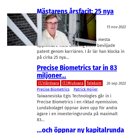
Mästarens årsfacit: 25 nya
patent
Telekom
15 nov 2022
Bengt Lindoff
Bengt Lindoff är en av Sveriges mesta
uppfinnare med omkring 2.000 beviljade
patent genom karriären. I år lär han klocka in
på cirka 25 nya…
Precise Biometrics tar in 83
miljoner…
IT/Hårdvara
IT/Mjukvara
Telekom
26 sep 2022
Precise Biometrics
Patrick Höijer
Taiwanesiska Egis Technologies går in i
Precise Biometrics i en riktad nyemission.
Lundabolaget öppnar även upp för andra
ägare i en investeringsrunda på maximalt
83…
…och öppnar ny kapitalrunda