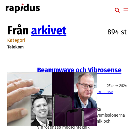
Hoppa
till
innehåll
Från
arkivet
894 st
Kategori
Telekom
Beammwave och Vibrosense
gör nyemissioner
Medicinteknik/Lab
Telekom
25 mar 2024
Beammwave
, 
Enorama Pharma
, 
Vibrosense
Dynamics
Stefan Svedberg
Kassorna tryter för flera skånska
utvecklingsbolag. De senaste nyemissionerna
gäller Beammwaves antennteknik och
Vibrosenses medicinteknik.