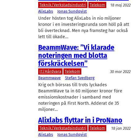
Teknik/Verkstadsindustri
Telekom
18 maj 2022
AlixLabs
Jonas Sundqvist
Under hösten tog AlixLabs in nio miljoner
kronor i en investeringsrunda som höll på att
bli övertecknad. Men nya framsteg har också
lett till ökade…
BeammWave: ”Vi klarade
noteringen med blotta
förskräckelsen”
IT/Hårdvara
Telekom
30 mar 2022
Beammwave
Stefan Svedberg
Krig och börsras till trots lyckades
BeammWave ta in 60 miljoner kronor före
emissionskostnader i samband med
noteringen på First North. Adderat de 35
miljoner…
Alixlabs flyttar in i ProNano
Teknik/Verkstadsindustri
Telekom
18 jan 2022
AlixLabs
Jonas Sundqvist