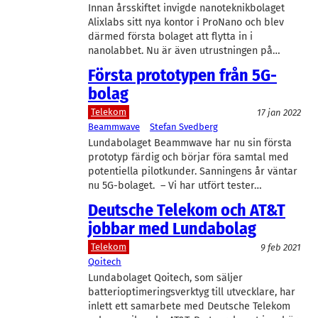
Innan årsskiftet invigde nanoteknikbolaget
Alixlabs sitt nya kontor i ProNano och blev
därmed första bolaget att flytta in i
nanolabbet. Nu är även utrustningen på…
Första prototypen från 5G-
bolag
Telekom
17 jan 2022
Beammwave
Stefan Svedberg
Lundabolaget Beammwave har nu sin första
prototyp färdig och börjar föra samtal med
potentiella pilotkunder. Sanningens år väntar
nu 5G-bolaget. – Vi har utfört tester…
Deutsche Telekom och AT&T
jobbar med Lundabolag
Telekom
9 feb 2021
Qoitech
Lundabolaget Qoitech, som säljer
batterioptimeringsverktyg till utvecklare, har
inlett ett samarbete med Deutsche Telekom