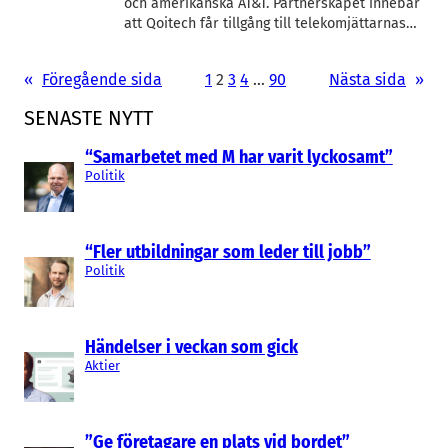
och amerikanska AT&T. Partnerskapet innebär
att Qoitech får tillgång till telekomjättarnas…
«
Föregående sida
1
2
3
4
…
90
Nästa sida
»
SENASTE NYTT
“Samarbetet med M har varit lyckosamt”
Politik
“Fler utbildningar som leder till jobb”
Politik
Händelser i veckan som gick
Aktier
”Ge företagare en plats vid bordet”