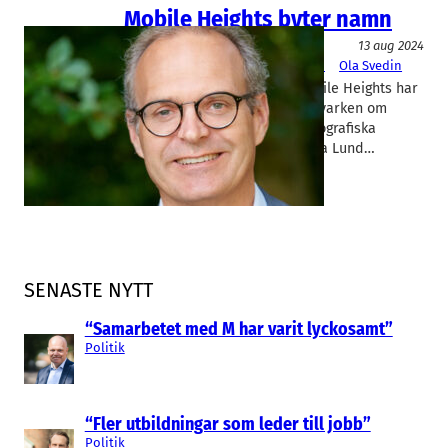
Mobile Heights byter namn
Telekom
13 aug 2024
Mobile Heights
, 
opentech sweden
Ola Svedin
Namnet för teknikklustret Mobile Heights har
spelat ut sin roll. Det handlar varken om
mobilindustri eller om den geografiska
anspelningen på höjden i norra Lund…
SENASTE NYTT
“Samarbetet med M har varit lyckosamt”
Politik
“Fler utbildningar som leder till jobb”
Politik