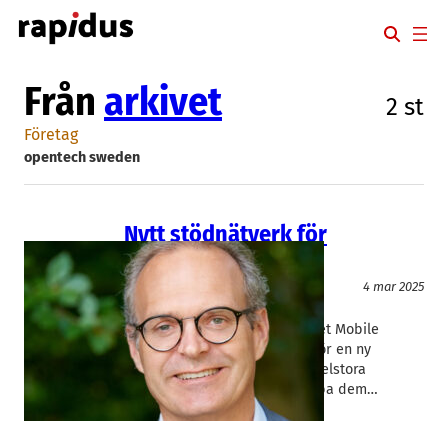
Hoppa
till
innehåll
Från
arkivet
2 st
Företag
opentech sweden
Nytt stödnätverk för
elekronikföretag
IT/Hårdvara
4 mar 2025
opentech sweden
Ola Svedin
Opentech, tidigare med namnet Mobile
Heights, i Lund går i spetsen för en ny
stödsatsning för små och medelstora
elektronikföretag. – Vi vill hjälpa dem…