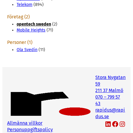
Telekom
(894)
Företag (2)
opentech sweden
(2)
Mobile Heights
(71)
Personer (1)
Ola Svedin
(11)
Stora Nygatan
59
211 37 Malmö
070 – 799 57
43
rapidus@rapi
dus.se
LinkedIn
Facebook
Instagram
Allmänna villkor
Personuppgiftspolicy