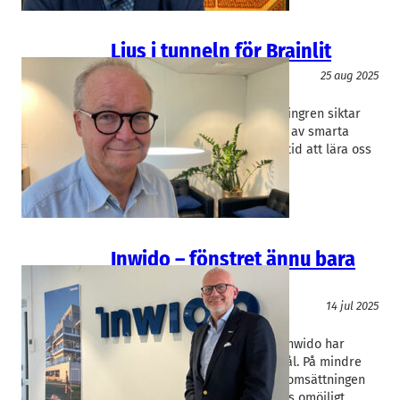
Ljus i tunneln för Brainlit
Teknik/Verkstadsindustri
25 aug 2025
BrainLit
Tord Wingren
Bluetooth-uppfinnaren Tord Wingren siktar
på att fördubbla försäljningen av smarta
ljussystem i år. – Det har tagit tid att lära oss
hur vi ska jobba…
Inwido – fönstret ännu bara
på glänt
Teknik/Verkstadsindustri
14 jul 2025
Inwido
Fredrik Meuller
Fönster- och dörrtillverkaren Inwido har
minst sagt ambitiösa tillväxtmål. På mindre
än fem år ska bolaget dubbla omsättningen
till 20 miljarder kronor. Inte alls omöjligt…