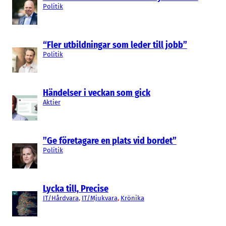
Politik
“Fler utbildningar som leder till jobb”
Politik
Händelser i veckan som gick
Aktier
”Ge företagare en plats vid bordet”
Politik
Lycka till, Precise
IT/Hårdvara
, 
IT/Mjukvara
, 
Krönika