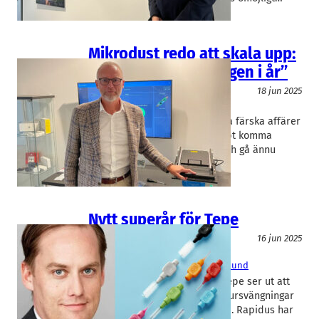
Mikrodust redo att skala upp:
“Dubblar omsättningen i år”
Teknik/Verkstadsindustri
18 jun 2025
Mikrodust
Jonas Wackerfeldt
Med ny vd, ny strategi och flera färska affärer
ska Mikrodust från Lund snabbt komma
tillbaka från negativ tillväxt, och gå ännu
längre. — På…
Nytt superår för Tepe
Teknik/Verkstadsindustri
16 jun 2025
TePe Munhygienprodukter
Hanna Hageberg Hammar
, 
Joel Eklund
Joel Eklunds tandborstbolag Tepe ser ut att
verka helt utanför de konjunktursvängningar
som de flesta andra lever med. Rapidus har