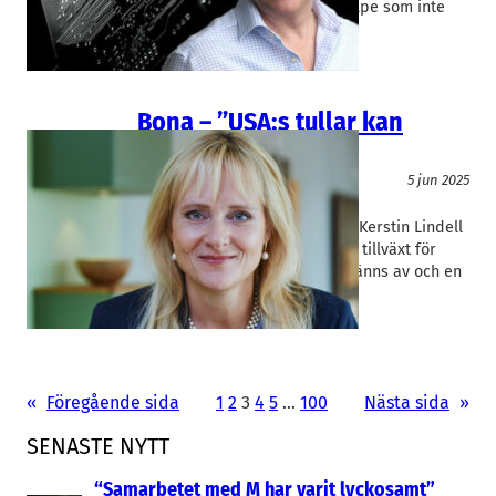
Berglund är det en stor milstolpe som inte
bara…
Bona – ”USA:s tullar kan
påverka oss”
Teknik/Verkstadsindustri
5 jun 2025
Bona
Kerstin Lindell
Malmöföretaget Bona, med vd Kerstin Lindell
i spetsen, redovisar stagnerad tillväxt för
2024. En dämpad konjunktur känns av och en
stor verksamhet i USA kan…
«
Föregående sida
1
2
3
4
5
…
100
Nästa sida
»
SENASTE NYTT
“Samarbetet med M har varit lyckosamt”