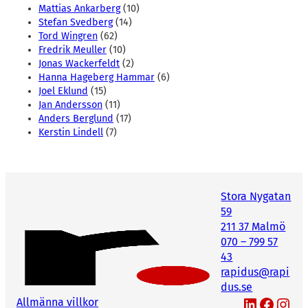
Mattias Ankarberg
(10)
Stefan Svedberg
(14)
Tord Wingren
(62)
Fredrik Meuller
(10)
Jonas Wackerfeldt
(2)
Hanna Hageberg Hammar
(6)
Joel Eklund
(15)
Jan Andersson
(11)
Anders Berglund
(17)
Kerstin Lindell
(7)
Stora Nygatan
59
211 37 Malmö
070 – 799 57
43
rapidus@rapi
dus.se
LinkedIn
Facebook
Instagram
Allmänna villkor