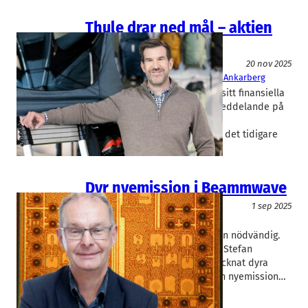
Thule drar ned mål – aktien
steg
Teknik/Verkstadsindustri
20 nov 2025
Thule
Hans Eckerström
, 
Mattias Ankarberg
Friluftsbolaget Thule drar ned sitt finansiella
mål. Det framkom i ett pressmeddelande på
onsdagkvällen. På tiden, tyckte
aktiemarknaden som inte tagit det tidigare
målet på…
Dyr nyemission i Beammwave
Teknik/Verkstadsindustri
1 sep 2025
Beammwave
Stefan Svedberg
En försäkring är ibland dyr men nödvändig.
Så resonerar Beammwaves vd Stefan
Svedberg sedan hans bolag tecknat dyra
garantier men sedan fått se sin nyemission…