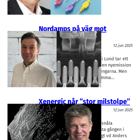
tagit en titt på bolagets…
Nordamps på väg mot
marknaden
Teknik/Verkstadsindustri
12 jun 2025
Nordamps
Jan Andersson
Halvledarföretaget Nordamps i Lund tar ett
steg närmare marknaden med en nyemission
där befintliga ägare står för pengarna. Men
till hösten behövs en större summa…
Xenergic når ”stor milstolpe”
Teknik/Verkstadsindustri
12 jun 2025
Xenergic
Anders Berglund
Lundabolaget Xenergics energisnåla
minneskretsar finns nu för första gången i
massproduktion hos kund. Enligt vd Anders