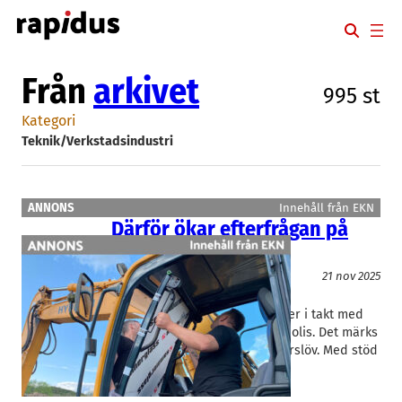
Hoppa
till
innehåll
Från
arkivet
995 st
Kategori
Teknik/Verkstadsindustri
ANNONS
Innehåll från EKN
Därför ökar efterfrågan på
pansarglas
Teknik/Verkstadsindustri
21 nov 2025
Hammerglass
Mikael Olsson
Efterfrågan på pansarglas stiger i takt med
upprustningen av militär och polis. Det märks
hos Hammerglass i skånska Förslöv. Med stöd
från EKN kan bolaget…