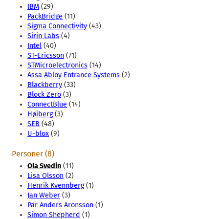
IBM
(29)
PackBridge
(11)
Sigma Connectivity
(43)
Sirin Labs
(4)
Intel
(40)
ST-Ericsson
(71)
STMicroelectronics
(14)
Assa Abloy Entrance Systems
(2)
Blackberry
(33)
Block Zero
(3)
ConnectBlue
(14)
Høiberg
(3)
SEB
(48)
U-blox
(9)
Personer (8)
Ola Svedin
(11)
Lisa Olsson
(2)
Henrik Kvennberg
(1)
Jan Weber
(3)
Pär Anders Aronsson
(1)
Simon Shepherd
(1)