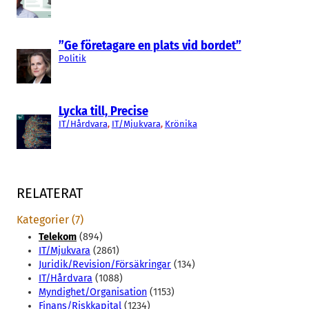
”Ge företagare en plats vid bordet”
Politik
Lycka till, Precise
IT/Hårdvara
, 
IT/Mjukvara
, 
Krönika
RELATERAT
Kategorier (7)
Telekom
(894)
IT/Mjukvara
(2861)
Juridik/Revision/Försäkringar
(134)
IT/Hårdvara
(1088)
Myndighet/Organisation
(1153)
Finans/Riskkapital
(1234)