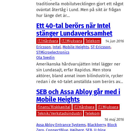
traditionella mobilutvecklingen gjort ett något
oväntat återtåg i Lund. Men på sikt är frågan
hur länge det är…
Ett 40-tal berörs när Intel
stänger Lundaverksamhet
IT/Hårdvara
IT/Mjukvara
Telekom
14 jun 2016
Ericsson
, 
Intel
, 
Mobile Heights
, 
ST-Ericsson
, 
STMicroelectronics
Ola Svedin
Amerikanska hårdvarujätten Intel lägger ner
sin Lundasajt, erfar Rapidus. Men stora
aktörer, bland annat inom bilindustrin, rycker
redan i de 40-talet anställda som berörs av…
SEB och Assa Abloy går med i
Mobile Heights
Finans/Riskkapital
IT/Hårdvara
IT/Mjukvara
Teknik/Verkstadsindustri
Telekom
16 maj 2016
Assa Abloy Entrance Systems
, 
Blackberry
, 
Block
Zero
, 
ConnectBlue
, 
Høiberg
, 
SEB
, 
U-blox