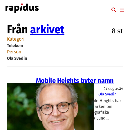
Hoppa
till
innehåll
Från
arkivet
8 st
Kategori
Telekom
Person
Ola Svedin
Mobile Heights byter namn
Telekom
13 aug 2024
Mobile Heights
, 
opentech sweden
Ola Svedin
Namnet för teknikklustret Mobile Heights har
spelat ut sin roll. Det handlar varken om
mobilindustri eller om den geografiska
anspelningen på höjden i norra Lund…