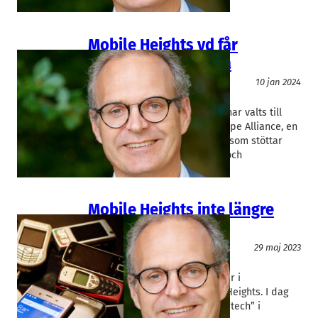
Mobile Heights vd får
topposition i Europa
Telekom
10 jan 2024
Mobile Heights
Ola Svedin
Mobile Heights vd Ola Svedin har valts till
vice-president för Silicon Europe Alliance, en
europeisk klusterorganisation som stöttar
utveckling av mikroelektronik och
mjukvarulösningar.
Mobile Heights inte längre
bara mobilt
Telekom
29 maj 2023
Mobile Heights
Ola Svedin
Det är inte mycket telekom kvar i
klusterorganisationen Mobile Heights. I dag
talar vd Ola Svedin hellre om ”tech” i