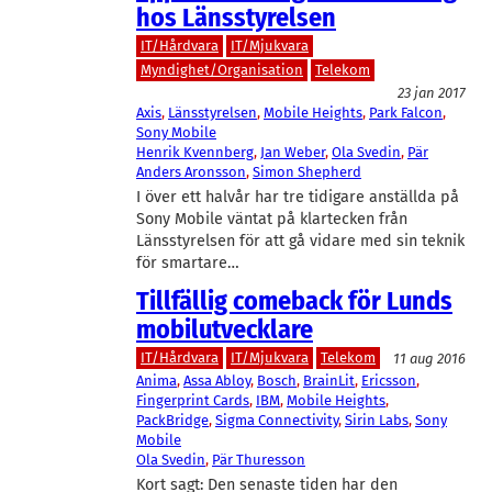
hos Länsstyrelsen
IT/Hårdvara
IT/Mjukvara
Myndighet/Organisation
Telekom
23 jan 2017
Axis
, 
Länsstyrelsen
, 
Mobile Heights
, 
Park Falcon
, 
Sony Mobile
Henrik Kvennberg
, 
Jan Weber
, 
Ola Svedin
, 
Pär
Anders Aronsson
, 
Simon Shepherd
I över ett halvår har tre tidigare anställda på
Sony Mobile väntat på klartecken från
Länsstyrelsen för att gå vidare med sin teknik
för smartare…
Tillfällig comeback för Lunds
mobilutvecklare
IT/Hårdvara
IT/Mjukvara
Telekom
11 aug 2016
Anima
, 
Assa Abloy
, 
Bosch
, 
BrainLit
, 
Ericsson
, 
Fingerprint Cards
, 
IBM
, 
Mobile Heights
, 
PackBridge
, 
Sigma Connectivity
, 
Sirin Labs
, 
Sony
Mobile
Ola Svedin
, 
Pär Thuresson
Kort sagt: Den senaste tiden har den