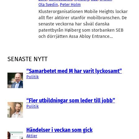
Ola Svedin
, 
Peter Holm
Klusterorganisationen Mobile Heights lockar
allt fler aktörer utanför mobilbranschen. De
senaste veckorna har såväl danska
patentbyrån Høiberg som storbanken SEB
och dörrjätten Assa Abloy Entrance…
SENASTE NYTT
“Samarbetet med M har varit lyckosamt”
Politik
“Fler utbildningar som leder till jobb”
Politik
Händelser i veckan som gick
Aktier