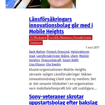
bredare mening.
Länsförsäkringars
innovationsbolag går med i
Mobile Heights
IT/Mjukvara
Juridik/Revision/Försäkringar
Telekom
1 nov 2017
Dark Matter
, 
Fintech Öresund
, 
Helsingborgs
stad
, 
Länsförsäkringar Skåne
, 
LFant
, 
Mobile
Heights
, 
Öresundskraft
, 
Smart Refill
Lisa Olsson
, 
Ola Svedin
Klusterorganisationen Mobile Heights
värvade nyligen Länsförsäkringar Skånes
innovationsbolag LFant som ny medlem. Det
är det senaste tillskottet i en organisation
vars mobiltelefoniprofil blir allt suddigare.…
Sony-veteraner skrotar
uppstartsbolag efter bakslag