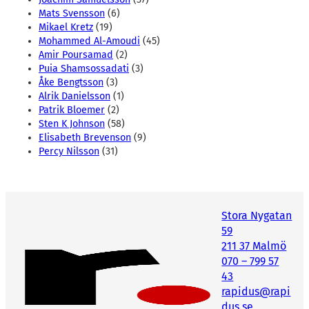
Mats Svensson
(6)
Mikael Kretz
(19)
Mohammed Al-Amoudi
(45)
Amir Poursamad
(2)
Puia Shamsossadati
(3)
Åke Bengtsson
(3)
Alrik Danielsson
(1)
Patrik Bloemer
(2)
Sten K Johnson
(58)
Elisabeth Brevenson
(9)
Percy Nilsson
(31)
Stora Nygatan
59
211 37 Malmö
070 – 799 57
43
rapidus@rapi
dus.se