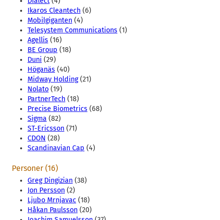
Dialect
(4)
Ikaros Cleantech
(6)
Mobilgiganten
(4)
Telesystem Communications
(1)
Agellis
(16)
BE Group
(18)
Duni
(29)
Höganäs
(40)
Midway Holding
(21)
Nolato
(19)
PartnerTech
(18)
Precise Biometrics
(68)
Sigma
(82)
ST-Ericsson
(71)
CDON
(28)
Scandinavian Cap
(4)
Personer (16)
Greg Dingizian
(38)
Jon Persson
(2)
Ljubo Mrnjavac
(18)
Håkan Paulsson
(20)
Joachim Samuelsson
(37)