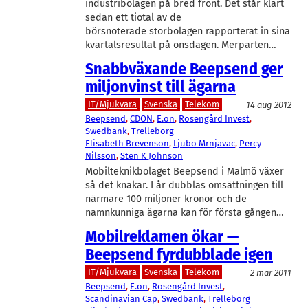
industribolagen på bred front. Det står klart
sedan ett tiotal av de
börsnoterade storbolagen rapporterat in sina
kvartalsresultat på onsdagen. Merparten…
Snabbväxande Beepsend ger
miljonvinst till ägarna
IT/Mjukvara
Svenska
Telekom
14 aug 2012
Beepsend
, 
CDON
, 
E.on
, 
Rosengård Invest
, 
Swedbank
, 
Trelleborg
Elisabeth Brevenson
, 
Ljubo Mrnjavac
, 
Percy
Nilsson
, 
Sten K Johnson
Mobilteknikbolaget Beepsend i Malmö växer
så det knakar. I år dubblas omsättningen till
närmare 100 miljoner kronor och de
namnkunniga ägarna kan för första gången…
Mobilreklamen ökar —
Beepsend fyrdubblade igen
IT/Mjukvara
Svenska
Telekom
2 mar 2011
Beepsend
, 
E.on
, 
Rosengård Invest
, 
Scandinavian Cap
, 
Swedbank
, 
Trelleborg