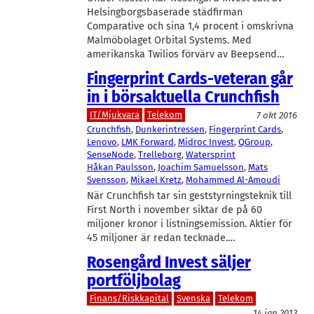
Helsingborgsbaserade städfirman
Comparative och sina 1,4 procent i omskrivna
Malmöbolaget Orbital Systems. Med
amerikanska Twilios förvärv av Beepsend…
Fingerprint Cards-veteran går
in i börsaktuella Crunchfish
IT/Mjukvara
Telekom
7 okt 2016
Crunchfish
, 
Dunkerintressen
, 
Fingerprint Cards
, 
Lenovo
, 
LMK Forward
, 
Midroc Invest
, 
QGroup
, 
SenseNode
, 
Trelleborg
, 
Watersprint
Håkan Paulsson
, 
Joachim Samuelsson
, 
Mats
Svensson
, 
Mikael Kretz
, 
Mohammed Al-Amoudi
När Crunchfish tar sin geststyrningsteknik till
First North i november siktar de på 60
miljoner kronor i listningsemission. Aktier för
45 miljoner är redan tecknade.…
Rosengård Invest säljer
portföljbolag
Finans/Riskkapital
Svenska
Telekom
14 jan 2013