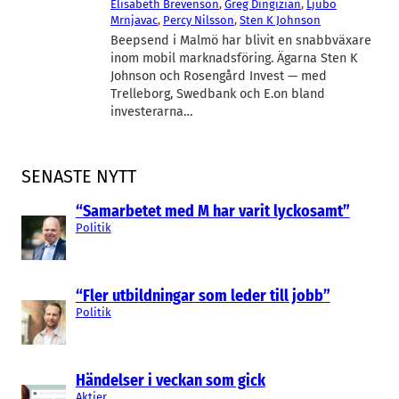
Elisabeth Brevenson
, 
Greg Dingizian
, 
Ljubo
Mrnjavac
, 
Percy Nilsson
, 
Sten K Johnson
Beepsend i Malmö har blivit en snabbväxare
inom mobil marknadsföring. Ägarna Sten K
Johnson och Rosengård Invest — med
Trelleborg, Swedbank och E.on bland
investerarna…
SENASTE NYTT
“Samarbetet med M har varit lyckosamt”
Politik
“Fler utbildningar som leder till jobb”
Politik
Händelser i veckan som gick
Aktier