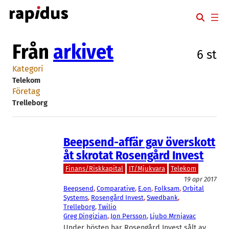
Hoppa
till
innehåll
Från
arkivet
6 st
Kategori
Telekom
Företag
Trelleborg
Beepsend-affär gav överskott
åt skrotat Rosengård Invest
Finans/Riskkapital
IT/Mjukvara
Telekom
19 apr 2017
Beepsend
, 
Comparative
, 
E.on
, 
Folksam
, 
Orbital
Systems
, 
Rosengård Invest
, 
Swedbank
, 
Trelleborg
, 
Twilio
Greg Dingizian
, 
Jon Persson
, 
Ljubo Mrnjavac
Under hösten har Rosengård Invest sålt av