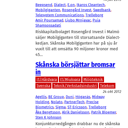
Beepsend
, 
Dialect
, 
E.on
, 
Ikaros Cleantech
, 
Mobilgiganten
, 
Rosengård Invest
, 
Swedbank
, 
Telesystem Communications
, 
Trelleborg
Amir Poursamad
, 
Ljubo Mrnjavac
, 
Puia
Shamsossadati
Riskkapitalbolaget Rosengård Invest i Malmö
säljer Mobilgiganten till storsatsande Dialect-
kedjan. Skånska Mobilgiganten har på sju år
vuxit till att omsätta 90 miljoner kronor med
45…
Skånska börsjättar bromsar
in
IT/Hårdvara
IT/Mjukvara
Miljöteknik
Svenska
Teknik/Verkstadsindustri
Telekom
24 okt 2012
Agellis
, 
BE Group
, 
Duni
, 
Höganäs
, 
Midway
Holding
, 
Nolato
, 
PartnerTech
, 
Precise
Biometrics
, 
Sigma
, 
ST-Ericsson
, 
Trelleborg
Åke Bengtsson
, 
Alrik Danielsson
, 
Patrik Bloemer
, 
Sten K Johnson
Konjunkturnedgången drabbar nu de skånska