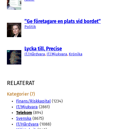
”Ge företagare en plats vid bordet”
Politik
Lycka till, Precise
IT/Hårdvara
, 
IT/Mjukvara
, 
Krönika
RELATERAT
Kategorier (7)
Finans/Riskkapital
(1234)
IT/Mjukvara
(2861)
Telekom
(894)
Svenska
(8675)
IT/Hårdvara
(1088)