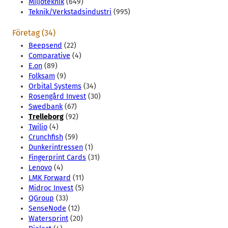
Miljöteknik
(649)
Teknik/Verkstadsindustri
(995)
Företag (34)
Beepsend
(22)
Comparative
(4)
E.on
(89)
Folksam
(9)
Orbital Systems
(34)
Rosengård Invest
(30)
Swedbank
(67)
Trelleborg
(92)
Twilio
(4)
Crunchfish
(59)
Dunkerintressen
(1)
Fingerprint Cards
(31)
Lenovo
(4)
LMK Forward
(11)
Midroc Invest
(5)
QGroup
(33)
SenseNode
(12)
Watersprint
(20)