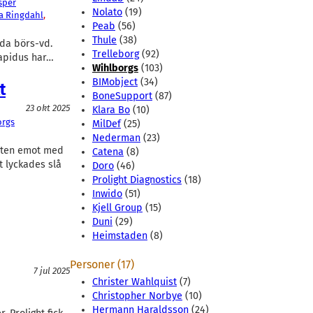
sper
Nolato
(19)
a Ringdahl
, 
Peab
(56)
Thule
(38)
lda börs-vd.
Trelleborg
(92)
Rapidus har…
Wihlborgs
(103)
BIMobject
(34)
t
BoneSupport
(87)
23 okt 2025
Klara Bo
(10)
orgs
MilDef
(25)
Nederman
(23)
orten emot med
Catena
(8)
t lyckades slå
Doro
(46)
Prolight Diagnostics
(18)
Inwido
(51)
Kjell Group
(15)
Duni
(29)
Heimstaden
(8)
Personer (17)
7 jul 2025
Christer Wahlquist
(7)
Christopher Norbye
(10)
Hermann Haraldsson
(24)