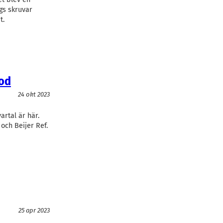
gs skruvar
t.
lod
24 okt 2023
artal är här.
och Beijer Ref.
25 apr 2023