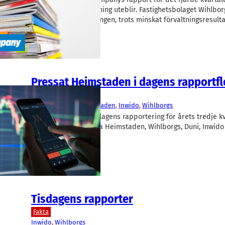
besvikelse och utdelning uteblir. Fastighetsbolaget Wihlbor
däremot upp utdelningen, trots minskat förvaltningsresulta
Pressat Heimstaden i dagens rapportf
Fakta
Beijer Ref
, 
Duni
, 
Heimstaden
, 
Inwido
, 
Wihlborgs
Säsongen för börsbolagens rapportering för årets tredje kv
Idag kom bland andra Heimstaden, Wihlborgs, Duni, Inwido 
Tisdagens rapporter
Fakta
Inwido
, 
Wihlborgs