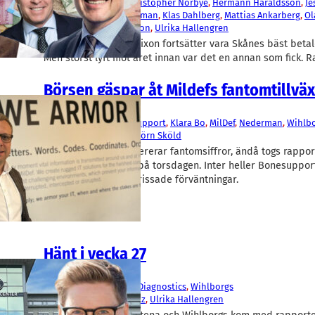
Christer Wahlquist
, 
Christopher Norbye
, 
Hermann Haraldsson
, 
Je
Göransson
, 
Johan Westman
, 
Klas Dahlberg
, 
Mattias Ankarberg
, 
Ol
Peter Nilsson
, 
Tom Erixon
, 
Ulrika Hallengren
Alfa Lavals vd Tom Erixon fortsätter vara Skånes bäst beta
Men störst lyft mot året innan var det en annan som fick. 
Börsen gäspar åt Mildefs fantomtillväx
Fakta
AAK
, 
BIMobject
, 
BoneSupport
, 
Klara Bo
, 
MilDef
, 
Nederman
, 
Wihlb
Daniel Ljunggren
, 
Torbjörn Sköld
Mildef i Helsborg levererar fantomsiffror, ändå togs rapp
en fallade aktiekurs på torsdagen. Inter heller Bonesuppor
marknadens hög uptrissade förväntningar.
Hänt i vecka 27
Fakta
Catena
, 
Doro
, 
Prolight Diagnostics
, 
Wihlborgs
Julian Read
, 
Tarik Cengiz
, 
Ulrika Hallengren