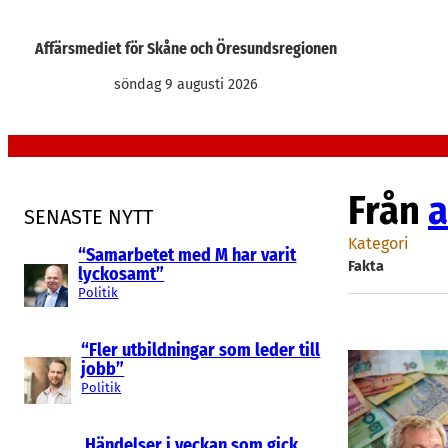
Hoppa
till
Affärsmediet för Skåne och Öresundsregionen
innehåll
söndag 9 augusti 2026
Från
a
SENASTE NYTT
Kategori
“Samarbetet med M har varit
Fakta
lyckosamt”
Politik
“Fler utbildningar som leder till
jobb”
Politik
Händelser i veckan som gick