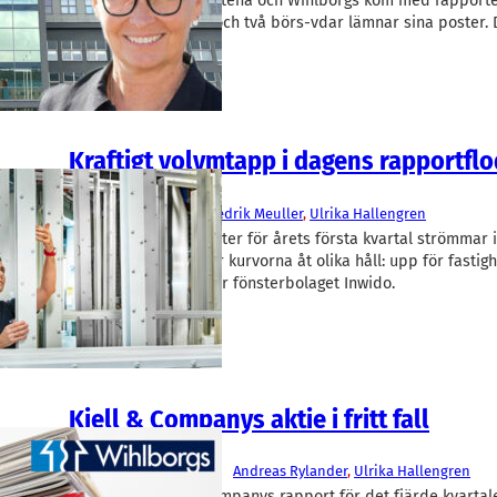
Fastighetsbolagen Catena och Wihlborgs kom med rapporter,
in sina 100 miljoner och två börs-vdar lämnar sina poster. 
den gångna…
Kraftigt volymtapp i dagens rapportflo
Fakta
Inwido
, 
Wihlborgs
Fredrik Meuller
, 
Ulrika Hallengren
Börsbolagens rapporter för årets första kvartal strömmar i
dagens rapporter går kurvorna åt olika håll: upp för fastig
Wihlborgs och ned för fönsterbolaget Inwido.
Kjell & Companys aktie i fritt fall
Fakta
Kjell Group
, 
Wihlborgs
Andreas Rylander
, 
Ulrika Hallengren
Prylkedjan Kjell & Companys rapport för det fjärde kvartal