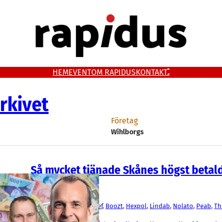
HEM
EVENT
OM RAPIDUS
KONTAKT
rkivet
Företag
Wihlborgs
Så mycket tjänade Skånes högst betal
vd:ar 2025
Fakta
AAK
, 
Alfa Laval
, 
Beijer Ref
, 
Boozt
, 
Hexpol
, 
Lindab
, 
Nolato
, 
Peab
, 
Th
Trelleborg
, 
Wihlborgs