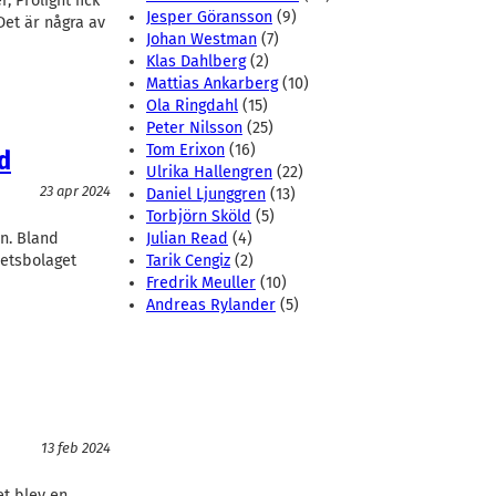
 Prolight fick
Jesper Göransson
(9)
Det är några av
Johan Westman
(7)
Klas Dahlberg
(2)
Mattias Ankarberg
(10)
Ola Ringdahl
(15)
Peter Nilsson
(25)
Tom Erixon
(16)
d
Ulrika Hallengren
(22)
23 apr 2024
Daniel Ljunggren
(13)
Torbjörn Sköld
(5)
n. Bland
Julian Read
(4)
hetsbolaget
Tarik Cengiz
(2)
Fredrik Meuller
(10)
Andreas Rylander
(5)
13 feb 2024
et blev en