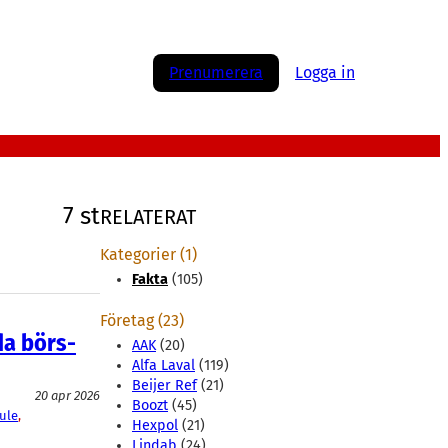
Prenumerera
Logga in
7 st
RELATERAT
Kategorier (1)
Fakta
(105)
Företag (23)
da börs-
AAK
(20)
Alfa Laval
(119)
Beijer Ref
(21)
20 apr 2026
Boozt
(45)
ule
, 
Hexpol
(21)
Lindab
(24)