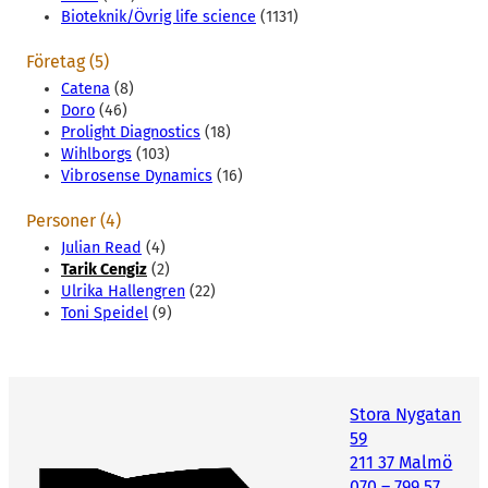
Bioteknik/Övrig life science
(1131)
Företag (5)
Catena
(8)
Doro
(46)
Prolight Diagnostics
(18)
Wihlborgs
(103)
Vibrosense Dynamics
(16)
Personer (4)
Julian Read
(4)
Tarik Cengiz
(2)
Ulrika Hallengren
(22)
Toni Speidel
(9)
Stora Nygatan
59
211 37 Malmö
070 – 799 57