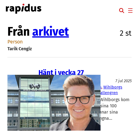
Hoppa
till
innehåll
Från
arkivet
2 st
Person
Tarik Cengiz
Hänt i vecka 27
Fakta
7 jul 2025
Catena
, 
Doro
, 
Prolight Diagnostics
, 
Wihlborgs
Julian Read
, 
Tarik Cengiz
, 
Ulrika Hallengren
Fastighetsbolagen Catena och Wihlborgs kom
med rapporter, Prolight fick in sina 100
miljoner och två börs-vdar lämnar sina
poster. Det är några av den gångna…