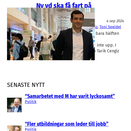
Ny vd ska få fart på
Vibrosense
Bioteknik/Övrig life science
4 sep 2024
Vibrosense Dynamics
Tarik Cengiz
, 
Toni Speidel
Den senaste nyemissionen gav bara hälften
av det önskade kapitalet. Men
Medeonbolaget Vibrosense ger inte upp. I
dagarna tillträder den nya vd:n Tarik Cengiz
som…
SENASTE NYTT
“Samarbetet med M har varit lyckosamt”
Politik
“Fler utbildningar som leder till jobb”
Politik