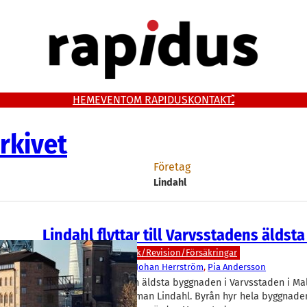
HEM
EVENT
OM RAPIDUS
KONTAKT
rkivet
Företag
Lindahl
Lindahl flyttar till Varvsstadens äldsta
Bygg/Fastighet
Juridik/Revision/Försäkringar
Lindahl
, 
Varvsstaden
Johan Herrström
, 
Pia Andersson
Gamla snickeriet, den äldsta byggnaden i Varvsstaden i Mal
kontor för Advokatfirman Lindahl. Byrån hyr hela byggnade