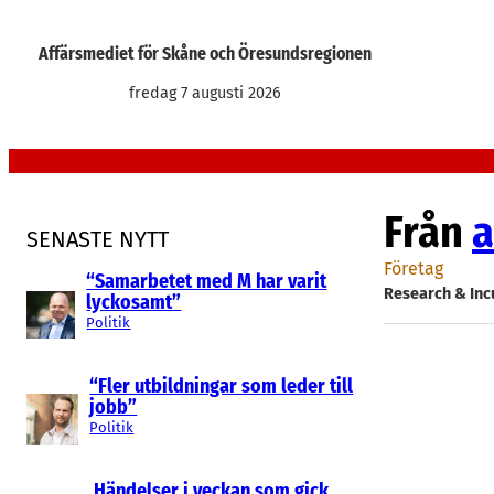
Hoppa
till
Affärsmediet för Skåne och Öresundsregionen
innehåll
fredag 7 augusti 2026
Från
a
SENASTE NYTT
Företag
“Samarbetet med M har varit
Research & Inc
lyckosamt”
Politik
“Fler utbildningar som leder till
jobb”
Politik
Händelser i veckan som gick