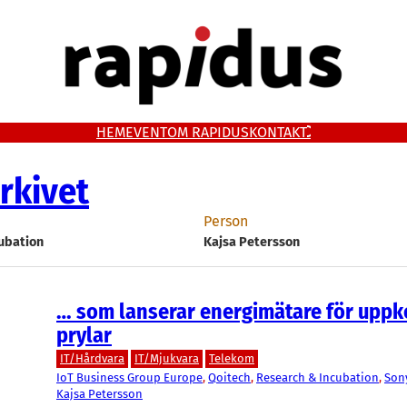
HEM
EVENT
OM RAPIDUS
KONTAKT
rkivet
Person
ubation
Kajsa Petersson
… som lanserar energimätare för upp
prylar
IT/Hårdvara
IT/Mjukvara
Telekom
IoT Business Group Europe
, 
Qoitech
, 
Research & Incubation
, 
Son
Kajsa Petersson