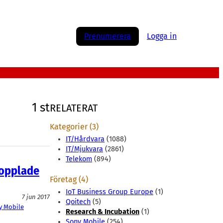
Prenumerera
Logga in
1 st
RELATERAT
Kategorier (3)
IT/Hårdvara
(1088)
IT/Mjukvara
(2861)
Telekom
(894)
kopplade
Företag (4)
IoT Business Group Europe
(1)
7 jun 2017
Qoitech
(5)
y Mobile
Research & Incubation
(1)
Sony Mobile
(254)