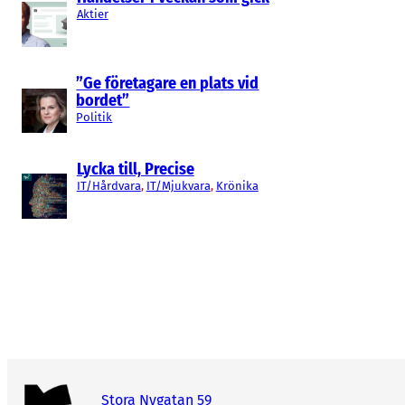
Aktier
”Ge företagare en plats vid
bordet”
Politik
Lycka till, Precise
IT/Hårdvara
, 
IT/Mjukvara
, 
Krönika
Stora Nygatan 59