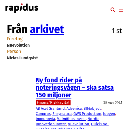
Hoppa
till
innehåll
Från
arkivet
1 st
Företag
Nuevolution
Person
Niclas Lundqvist
Ny fond rider på
noteringsvågen – ska satsa
150 miljoner
Finans/Riskkapital
30 nov 2015
AB Axel Granlund
, 
Advenica
, 
BIMobject
, 
Camurus
, 
Enzymatica
, 
GWS Production
, 
Idogen
, 
Immunovia
, 
Malmöhus Invest
, 
Nordic
Innovation Invest
, 
Nuevolution
, 
QuickCool
, 