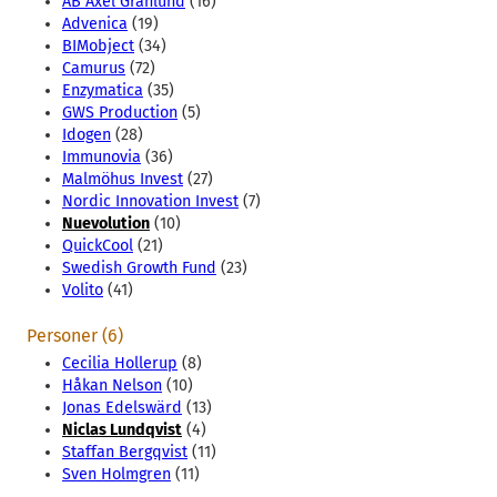
AB Axel Granlund
(16)
Advenica
(19)
BIMobject
(34)
Camurus
(72)
Enzymatica
(35)
GWS Production
(5)
Idogen
(28)
Immunovia
(36)
Malmöhus Invest
(27)
Nordic Innovation Invest
(7)
Nuevolution
(10)
QuickCool
(21)
Swedish Growth Fund
(23)
Volito
(41)
Personer (6)
Cecilia Hollerup
(8)
Håkan Nelson
(10)
Jonas Edelswärd
(13)
Niclas Lundqvist
(4)
Staffan Bergqvist
(11)
Sven Holmgren
(11)