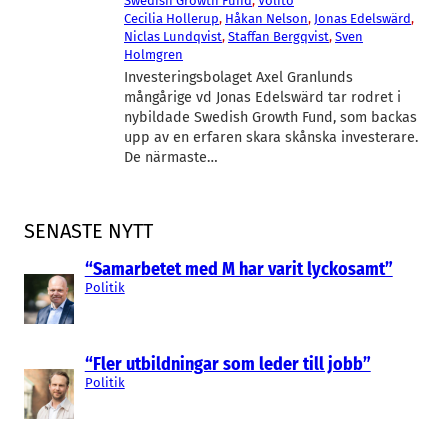
Swedish Growth Fund
, 
Volito
Cecilia Hollerup
, 
Håkan Nelson
, 
Jonas Edelswärd
, 
Niclas Lundqvist
, 
Staffan Bergqvist
, 
Sven
Holmgren
Investeringsbolaget Axel Granlunds
mångårige vd Jonas Edelswärd tar rodret i
nybildade Swedish Growth Fund, som backas
upp av en erfaren skara skånska investerare.
De närmaste…
SENASTE NYTT
“Samarbetet med M har varit lyckosamt”
Politik
“Fler utbildningar som leder till jobb”
Politik