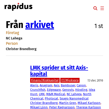
Hoppa
till
innehåll
Från
arkivet
1 st
Företag
NC Lahega
Person
Christer Brandberg
LMK sprider ut sitt Axis-
kapital
Finans/Riskkapital
IT/Mjukvara
13 dec 2016
Aleris
, 
Anagram
, 
Axis
, 
Bambuser
, 
Canon
, 
Crunchfish
, 
Edgeware
, 
Genovis
, 
Hövding
, 
Idea
Hunt
, 
LMK
, 
M&M Medical
, 
NC Lahega
, 
North
Chemical
, 
Photocat
, 
Spago Nanomedical
Christer Brandberg
, 
Martin Gren
, 
Mikael Karlsson
, 
Mikael Lönn
, 
Peter Ragnarsson
, 
Therese Karlsson