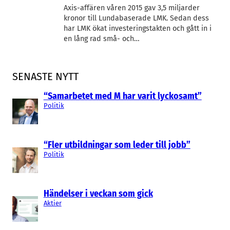
Axis-affären våren 2015 gav 3,5 miljarder
kronor till Lundabaserade LMK. Sedan dess
har LMK ökat investeringstakten och gått in i
en lång rad små- och…
SENASTE NYTT
“Samarbetet med M har varit lyckosamt”
Politik
“Fler utbildningar som leder till jobb”
Politik
Händelser i veckan som gick
Aktier