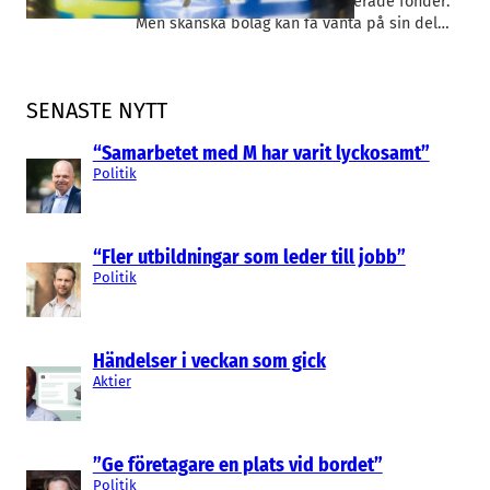
pengar att söka i försvarsrelaterade fonder.
Men skånska bolag kan få vänta på sin del…
SENASTE NYTT
“Samarbetet med M har varit lyckosamt”
Politik
“Fler utbildningar som leder till jobb”
Politik
Händelser i veckan som gick
Aktier
”Ge företagare en plats vid bordet”
Politik