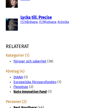
Lycka till, Precise
IT/Hårdvara
, 
IT/Mjukvara
, 
Krönika
RELATERAT
Kategorier (1)
Försvar och säkerhet
(38)
Företag (4)
DIANA
(1)
Europeiska Försvarsfonden
(1)
Flexotrap
(2)
Nato Innovation Fund
(1)
Personer (2)
Bert Nordberg
(46)