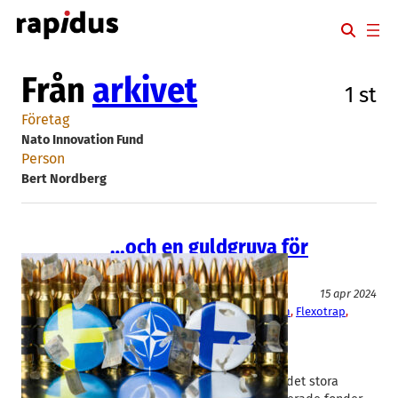
Hoppa
till
innehåll
Från
arkivet
1 st
Företag
Nato Innovation Fund
Person
Bert Nordberg
…och en guldgruva för
startups
Försvar och säkerhet
15 apr 2024
DIANA
, 
Europeiska Försvarsfonden
, 
Flexotrap
, 
Nato Innovation Fund
Bert Nordberg
, 
Elias Mibesjö
Utöver att bli leverantör till
miljardmaskineriet Nato finns det stora