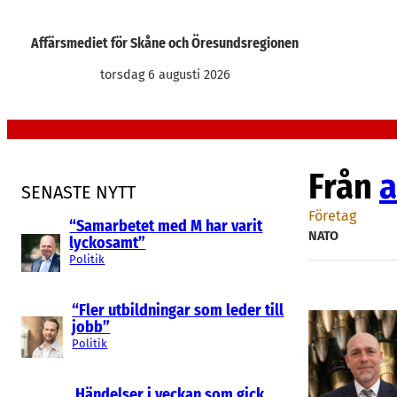
Hoppa
till
Affärsmediet för Skåne och Öresundsregionen
innehåll
torsdag 6 augusti 2026
Från
a
SENASTE NYTT
Företag
“Samarbetet med M har varit
NATO
lyckosamt”
Politik
“Fler utbildningar som leder till
jobb”
Politik
Händelser i veckan som gick