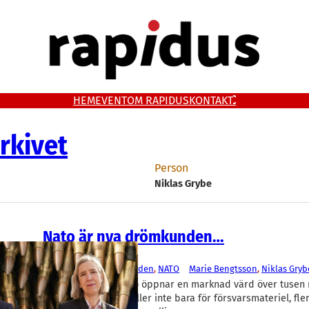
HEM
EVENT
OM RAPIDUS
KONTAKT
rkivet
Person
Niklas Grybe
Nato är nya drömkunden…
Försvar och säkerhet
Advenica
, 
Business Sweden
, 
NATO
Marie Bengtsson
, 
Niklas Gryb
Medlemskapet i Nato öppnar en marknad värd över tusen 
dollar årligen. Det gäller inte bara för försvarsmateriel, fl