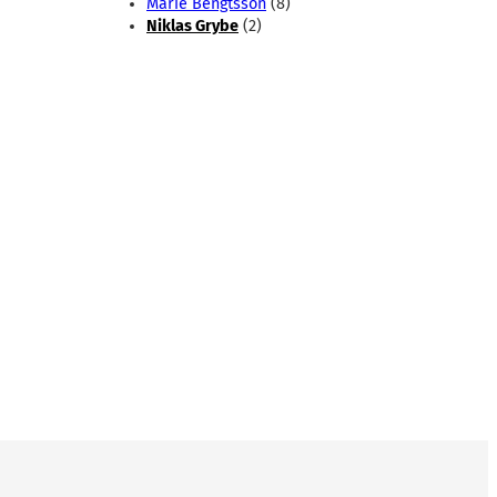
Marie Bengtsson
(8)
Niklas Grybe
(2)