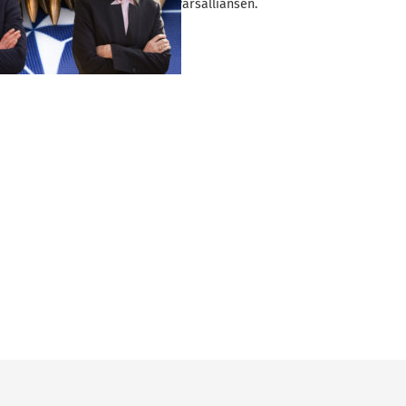
kan gräva guld i försvarsalliansen.