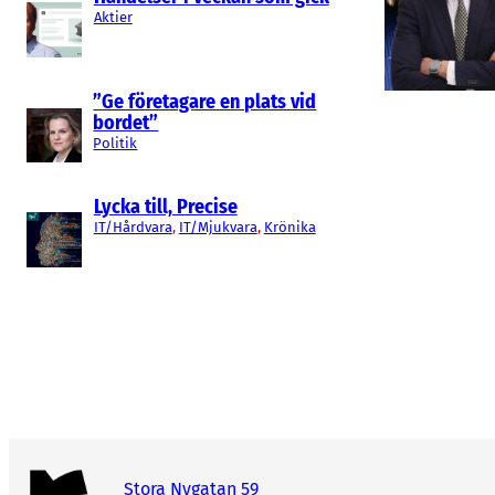
Aktier
”Ge företagare en plats vid
bordet”
Politik
Lycka till, Precise
IT/Hårdvara
, 
IT/Mjukvara
, 
Krönika
Stora Nygatan 59