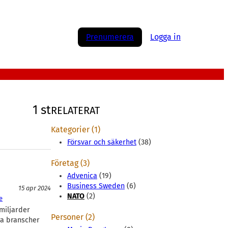
Prenumerera
Logga in
1 st
RELATERAT
Kategorier (1)
Försvar och säkerhet
(38)
Företag (3)
Advenica
(19)
Business Sweden
(6)
15 apr 2024
NATO
(2)
e
miljarder
Personer (2)
era branscher