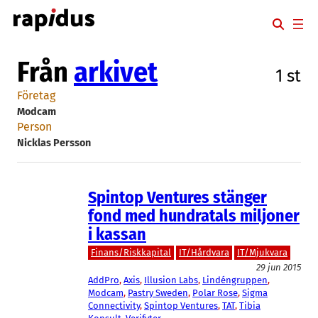
Hoppa
till
innehåll
Från
arkivet
1 st
Företag
Modcam
Person
Nicklas Persson
Spintop Ventures stänger
fond med hundratals miljoner
i kassan
Finans/Riskkapital
IT/Hårdvara
IT/Mjukvara
29 jun 2015
AddPro
, 
Axis
, 
Illusion Labs
, 
Lindéngruppen
, 
Modcam
, 
Pastry Sweden
, 
Polar Rose
, 
Sigma
Connectivity
, 
Spintop Ventures
, 
TAT
, 
Tibia