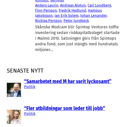
Konsult
, 
Verifyter
Anders Laurin
, 
Andreas Alptun
, 
Carl Loodberg
, 
Finn Persson
, 
Fredrik Hedlund
, 
Hampus
Jakobsson
, 
Jan Erik Solem
, 
Johan Lenander
, 
Nicklas Persson
, 
Peter Jungbeck
Skånska Modcam blir Spintop Ventures tolfte
investering sedan riskkapitalbolaget startade
i Malmö 2010. Satsningen görs från Spintops
andra fond, som just stängts med hundratals
miljoner…
SENASTE NYTT
“Samarbetet med M har varit lyckosamt”
Politik
“Fler utbildningar som leder till jobb”
Politik