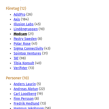
Företag (12)
AddPro
(26)
Axis
(184)
Illusion Labs
(45)
Lindéngruppen
(10)
Modcam
(21)
Pastry Sweden
(8)
Polar Rose
(41)
Sigma Connectivity
(43)
Spintop Ventures
(31)
TAT
(98)
Tibia Konsult
(40)
Verifyter
(13)
Personer (10)
Anders Laurin
(5)
Andreas Alptun
(22)
Carl Loodberg
(19)
Finn Persson
(8)
Fredrik Hedlund
(13)
Hampus Jakobsson
(58)