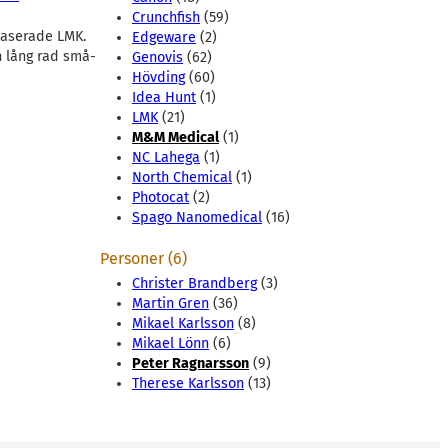
Crunchfish
(59)
abaserade LMK.
Edgeware
(2)
n lång rad små-
Genovis
(62)
Hövding
(60)
Idea Hunt
(1)
LMK
(21)
M&M Medical
(1)
NC Lahega
(1)
North Chemical
(1)
Photocat
(2)
Spago Nanomedical
(16)
Personer (6)
Christer Brandberg
(3)
Martin Gren
(36)
Mikael Karlsson
(8)
Mikael Lönn
(6)
Peter Ragnarsson
(9)
Therese Karlsson
(13)