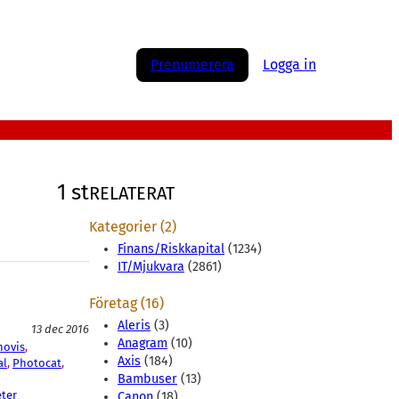
Prenumerera
Logga in
1 st
RELATERAT
Kategorier (2)
Finans/Riskkapital
(1234)
IT/Mjukvara
(2861)
Företag (16)
Aleris
(3)
13 dec 2016
Anagram
(10)
novis
, 
Axis
(184)
al
, 
Photocat
, 
Bambuser
(13)
ter
Canon
(18)