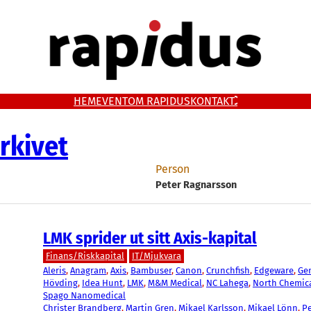
HEM
EVENT
OM RAPIDUS
KONTAKT
rkivet
Person
Peter Ragnarsson
LMK sprider ut sitt Axis-kapital
Finans/Riskkapital
IT/Mjukvara
Aleris
, 
Anagram
, 
Axis
, 
Bambuser
, 
Canon
, 
Crunchfish
, 
Edgeware
, 
Ge
Hövding
, 
Idea Hunt
, 
LMK
, 
M&M Medical
, 
NC Lahega
, 
North Chemic
Spago Nanomedical
Christer Brandberg
, 
Martin Gren
, 
Mikael Karlsson
, 
Mikael Lönn
, 
Pe