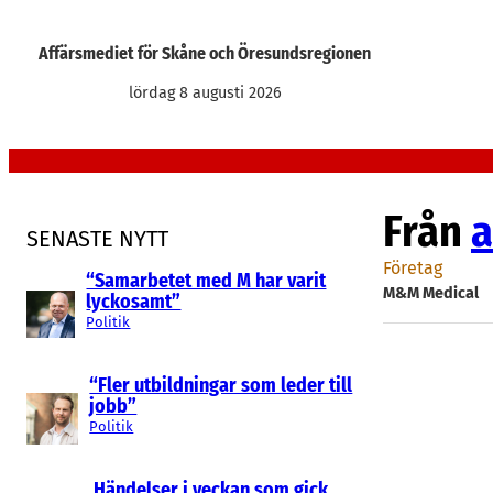
Hoppa
till
Affärsmediet för Skåne och Öresundsregionen
innehåll
lördag 8 augusti 2026
Från
a
SENASTE NYTT
Företag
“Samarbetet med M har varit
M&M Medical
lyckosamt”
Politik
“Fler utbildningar som leder till
jobb”
Politik
Händelser i veckan som gick