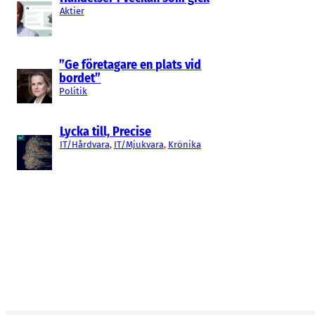
Aktier
”Ge företagare en plats vid
bordet”
Politik
Lycka till, Precise
IT/Hårdvara
, 
IT/Mjukvara
, 
Krönika