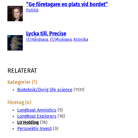
”Ge företagare en plats vid bordet”
Politik
Lycka till, Precise
IT/Hårdvara
, 
IT/Mjukvara
, 
Krönika
RELATERAT
Kategorier (1)
Bioteknik/Övrig life science
(1131)
Företag (4)
Longboat Amniotics
(5)
LongBoat Explorers
(10)
LU Holding
(76)
Perspektiv Invest
(3)