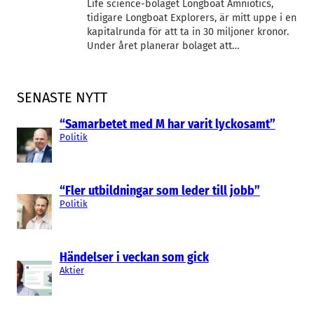
Life science-bolaget Longboat Amniotics,
tidigare Longboat Explorers, är mitt uppe i en
kapitalrunda för att ta in 30 miljoner kronor.
Under året planerar bolaget att…
SENASTE NYTT
“Samarbetet med M har varit lyckosamt”
Politik
“Fler utbildningar som leder till jobb”
Politik
Händelser i veckan som gick
Aktier