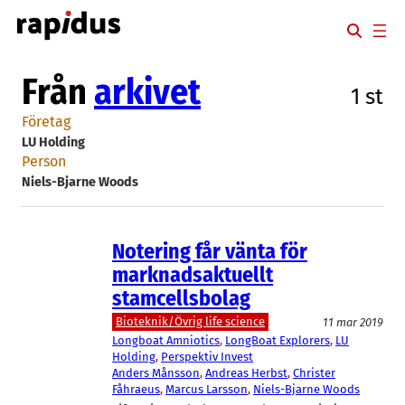
Hoppa
till
innehåll
Från
arkivet
1 st
Företag
LU Holding
Person
Niels-Bjarne Woods
Notering får vänta för
marknadsaktuellt
stamcellsbolag
Bioteknik/Övrig life science
11 mar 2019
Longboat Amniotics
, 
LongBoat Explorers
, 
LU
Holding
, 
Perspektiv Invest
Anders Månsson
, 
Andreas Herbst
, 
Christer
Fåhraeus
, 
Marcus Larsson
, 
Niels-Bjarne Woods