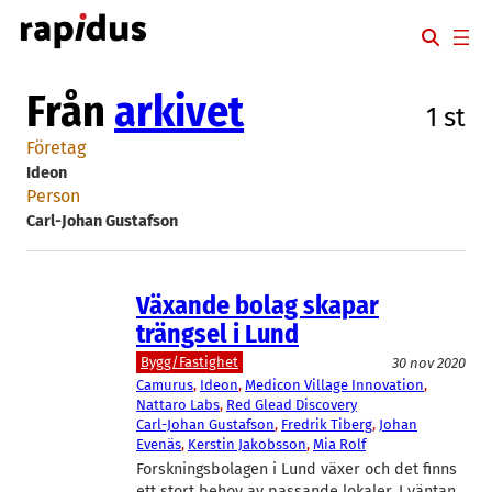
Hoppa
till
innehåll
Från
arkivet
1 st
Företag
Ideon
Person
Carl-Johan Gustafson
Växande bolag skapar
trängsel i Lund
Bygg/Fastighet
30 nov 2020
Camurus
, 
Ideon
, 
Medicon Village Innovation
, 
Nattaro Labs
, 
Red Glead Discovery
Carl-Johan Gustafson
, 
Fredrik Tiberg
, 
Johan
Evenäs
, 
Kerstin Jakobsson
, 
Mia Rolf
Forskningsbolagen i Lund växer och det finns
ett stort behov av passande lokaler. I väntan