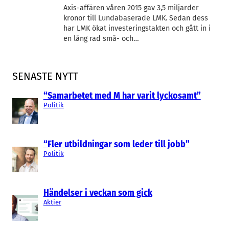
Axis-affären våren 2015 gav 3,5 miljarder
kronor till Lundabaserade LMK. Sedan dess
har LMK ökat investeringstakten och gått in i
en lång rad små- och…
SENASTE NYTT
“Samarbetet med M har varit lyckosamt”
Politik
“Fler utbildningar som leder till jobb”
Politik
Händelser i veckan som gick
Aktier