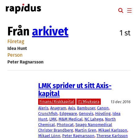
Hoppa
till
innehåll
Från
arkivet
1 st
Företag
Idea Hunt
Person
Peter Ragnarsson
LMK sprider ut sitt Axis-
kapital
Finans/Riskkapital
IT/Mjukvara
13 dec 2016
Aleris
, 
Anagram
, 
Axis
, 
Bambuser
, 
Canon
, 
Crunchfish
, 
Edgeware
, 
Genovis
, 
Hövding
, 
Idea
Hunt
, 
LMK
, 
M&M Medical
, 
NC Lahega
, 
North
Chemical
, 
Photocat
, 
Spago Nanomedical
Christer Brandberg
, 
Martin Gren
, 
Mikael Karlsson
, 
Mikael Lönn
, 
Peter Ragnarsson
, 
Therese Karlsson