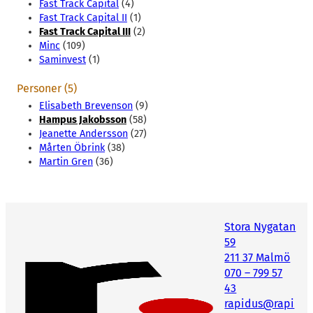
Fast Track Capital
(4)
Fast Track Capital II
(1)
Fast Track Capital III
(2)
Minc
(109)
Saminvest
(1)
Personer (5)
Elisabeth Brevenson
(9)
Hampus Jakobsson
(58)
Jeanette Andersson
(27)
Mårten Öbrink
(38)
Martin Gren
(36)
Stora Nygatan
59
211 37 Malmö
070 – 799 57
43
rapidus@rapi