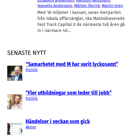
Elisabeth Brevenson
, 
Hampus Jakobsson
, 
Jeanette Andersson
, 
Mårten Öbrink
, 
Martin Gren
Med 18 miljoner i kassan, varav merparten
från lokala affärsänglar, ska Malmöbaserade
Fast Track Capital II de närmaste två åren gå
in i närmare 40…
SENASTE NYTT
“Samarbetet med M har varit lyckosamt”
Politik
“Fler utbildningar som leder till jobb”
Politik
Händelser i veckan som gick
Aktier