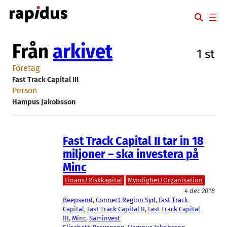
Hoppa
till
innehåll
Från
arkivet
1 st
Företag
Fast Track Capital III
Person
Hampus Jakobsson
Fast Track Capital II tar in 18
miljoner – ska investera på
Minc
Finans/Riskkapital
Myndighet/Organisation
4 dec 2018
Beepsend
, 
Connect Region Syd
, 
Fast Track
Capital
, 
Fast Track Capital II
, 
Fast Track Capital
III
, 
Minc
, 
Saminvest