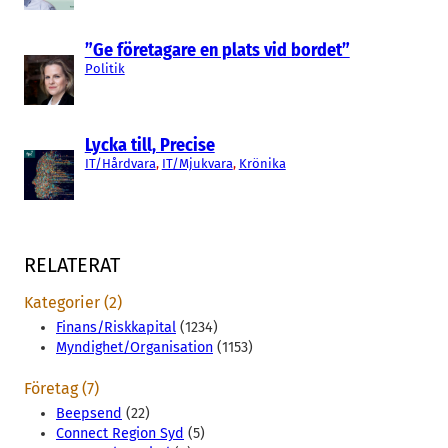
”Ge företagare en plats vid bordet”
Politik
Lycka till, Precise
IT/Hårdvara
, 
IT/Mjukvara
, 
Krönika
RELATERAT
Kategorier (2)
Finans/Riskkapital
(1234)
Myndighet/Organisation
(1153)
Företag (7)
Beepsend
(22)
Connect Region Syd
(5)