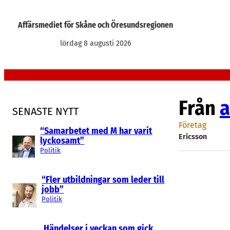
Hoppa
till
Affärsmediet för Skåne och Öresundsregionen
innehåll
lördag 8 augusti 2026
Från
a
SENASTE NYTT
Företag
“Samarbetet med M har varit
Ericsson
lyckosamt”
Politik
“Fler utbildningar som leder till
jobb”
Politik
Händelser i veckan som gick