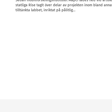
Sedan mobilforskningsinstitutet Mapci lades ned vid årsski
statliga Rise tagit över delar av projekten inom bland anna
tilltänkta labbet, inriktat på pålitlig…