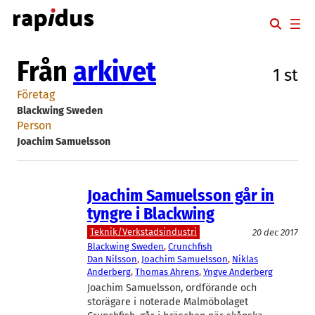
Hoppa
till
innehåll
Från
arkivet
1 st
Företag
Blackwing Sweden
Person
Joachim Samuelsson
Joachim Samuelsson går in
tyngre i Blackwing
Teknik/Verkstadsindustri
20 dec 2017
Blackwing Sweden
, 
Crunchfish
Dan Nilsson
, 
Joachim Samuelsson
, 
Niklas
Anderberg
, 
Thomas Ahrens
, 
Yngve Anderberg
Joachim Samuelsson, ordförande och
storägare i noterade Malmöbolaget