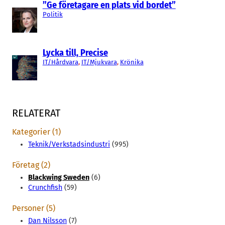
”Ge företagare en plats vid bordet”
Politik
Lycka till, Precise
IT/Hårdvara
, 
IT/Mjukvara
, 
Krönika
RELATERAT
Kategorier (1)
Teknik/Verkstadsindustri
(995)
Företag (2)
Blackwing Sweden
(6)
Crunchfish
(59)
Personer (5)
Dan Nilsson
(7)