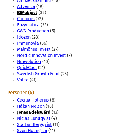
AB Axel Granlund
(16)
Advenica
(19)
BIMobject
(34)
Camurus
(72)
Enzymatica
(35)
GWS Production
(5)
Idogen
(28)
Immunovia
(36)
Malmöhus Invest
(27)
Nordic Innovation Invest
(7)
Nuevolution
(10)
QuickCool
(21)
Swedish Growth Fund
(23)
Volito
(41)
Personer (6)
Cecilia Hollerup
(8)
Håkan Nelson
(10)
Jonas Edelswärd
(13)
Niclas Lundqvist
(4)
Staffan Bergqvist
(11)
Sven Holmgren
(11)