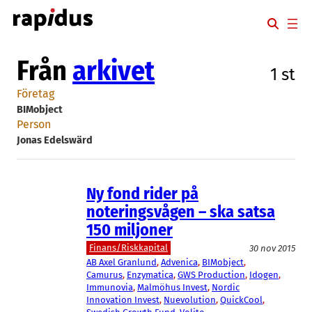
Hoppa
till
innehåll
Från
arkivet
1 st
Företag
BIMobject
Person
Jonas Edelswärd
Ny fond rider på
noteringsvågen – ska satsa
150 miljoner
Finans/Riskkapital
30 nov 2015
AB Axel Granlund
, 
Advenica
, 
BIMobject
, 
Camurus
, 
Enzymatica
, 
GWS Production
, 
Idogen
, 
Immunovia
, 
Malmöhus Invest
, 
Nordic
Innovation Invest
, 
Nuevolution
, 
QuickCool
, 