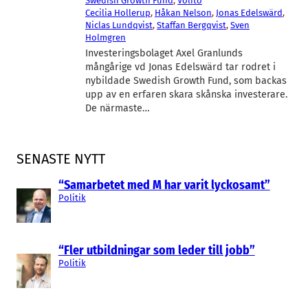
Swedish Growth Fund
, 
Volito
Cecilia Hollerup
, 
Håkan Nelson
, 
Jonas Edelswärd
, 
Niclas Lundqvist
, 
Staffan Bergqvist
, 
Sven
Holmgren
Investeringsbolaget Axel Granlunds
mångårige vd Jonas Edelswärd tar rodret i
nybildade Swedish Growth Fund, som backas
upp av en erfaren skara skånska investerare.
De närmaste…
SENASTE NYTT
“Samarbetet med M har varit lyckosamt”
Politik
“Fler utbildningar som leder till jobb”
Politik