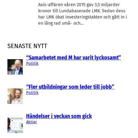
Axis-affären våren 2015 gav 3,5 miljarder
kronor till Lundabaserade LMK. Sedan dess
har LMK ökat investeringstakten och gått in i
en lång rad små- och…
SENASTE NYTT
“Samarbetet med M har varit lyckosamt”
Politik
“Fler utbildningar som leder till jobb”
Politik
Händelser i veckan som gick
Aktier