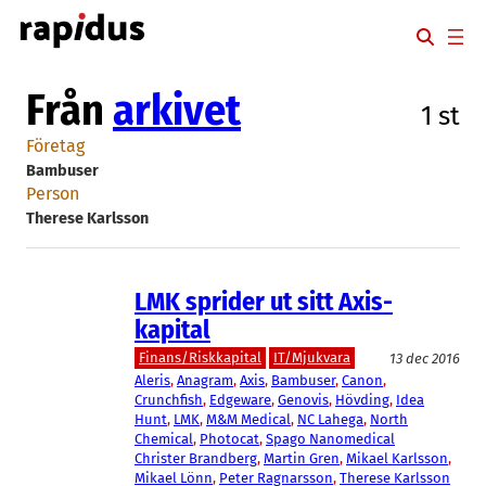
Hoppa
till
innehåll
Från
arkivet
1 st
Företag
Bambuser
Person
Therese Karlsson
LMK sprider ut sitt Axis-
kapital
Finans/Riskkapital
IT/Mjukvara
13 dec 2016
Aleris
, 
Anagram
, 
Axis
, 
Bambuser
, 
Canon
, 
Crunchfish
, 
Edgeware
, 
Genovis
, 
Hövding
, 
Idea
Hunt
, 
LMK
, 
M&M Medical
, 
NC Lahega
, 
North
Chemical
, 
Photocat
, 
Spago Nanomedical
Christer Brandberg
, 
Martin Gren
, 
Mikael Karlsson
, 
Mikael Lönn
, 
Peter Ragnarsson
, 
Therese Karlsson