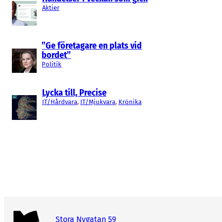
Aktier
”Ge företagare en plats vid
bordet”
Politik
Lycka till, Precise
IT/Hårdvara
, 
IT/Mjukvara
, 
Krönika
Stora Nygatan 59