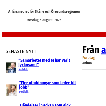
Hoppa
till
Affärsmediet för Skåne och Öresundsregionen
innehåll
torsdag 6 augusti 2026
Från
a
SENASTE NYTT
Företag
“Samarbetet med M har varit
Anima
lyckosamt”
Politik
“Fler utbildningar som leder till
jobb”
Politik
Händelser i veckan som gick