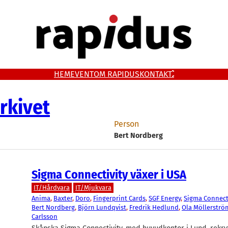
HEM
EVENT
OM RAPIDUS
KONTAKT
rkivet
Person
Bert Nordberg
Sigma Connectivity växer i USA
IT/Hårdvara
IT/Mjukvara
Anima
, 
Baxter
, 
Doro
, 
Fingerprint Cards
, 
SGF Energy
, 
Sigma Connect
Bert Nordberg
, 
Björn Lundqvist
, 
Fredrik Hedlund
, 
Ola Möllerströ
Carlsson