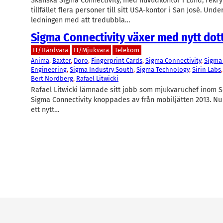
Skånska Sigma Connectivity, med huvudkontor i Lund, rekry
tillfället flera personer till sitt USA-kontor i San José. Unde
ledningen med att tredubbla…
Sigma Connectivity växer med nytt dot
IT/Hårdvara
IT/Mjukvara
Telekom
Anima
, 
Baxter
, 
Doro
, 
Fingerprint Cards
, 
Sigma Connectivity
, 
Sigma 
Engineering
, 
Sigma Industry South
, 
Sigma Technology
, 
Sirin Labs
,
Bert Nordberg
, 
Rafael Litwicki
Rafael Litwicki lämnade sitt jobb som mjukvaruchef inom 
Sigma Connectivity knoppades av från mobiljätten 2013. Nu 
ett nytt…