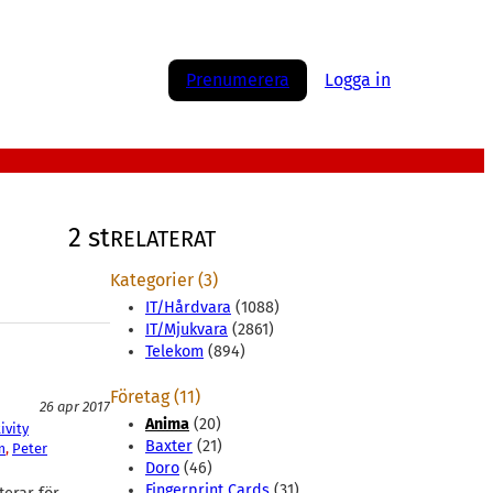
Prenumerera
Logga in
2 st
RELATERAT
Kategorier (3)
IT/Hårdvara
(1088)
IT/Mjukvara
(2861)
Telekom
(894)
Företag (11)
26 apr 2017
Anima
(20)
ivity
Baxter
(21)
m
, 
Peter
Doro
(46)
Fingerprint Cards
(31)