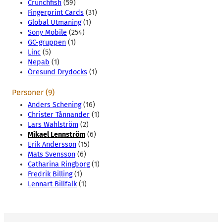
Crunchfish
(59)
Fingerprint Cards
(31)
Global Utmaning
(1)
Sony Mobile
(254)
GC-gruppen
(1)
Linc
(5)
Nepab
(1)
Öresund Drydocks
(1)
Personer (9)
Anders Schening
(16)
Christer Tånnander
(1)
Lars Wahlström
(2)
Mikael Lennström
(6)
Erik Andersson
(15)
Mats Svensson
(6)
Catharina Ringborg
(1)
Fredrik Billing
(1)
Lennart Billfalk
(1)