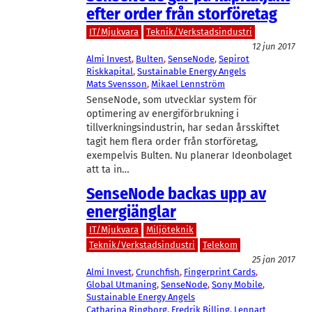
efter order från storföretag
IT/Mjukvara
Teknik/Verkstadsindustri
12 jun 2017
Almi Invest
, 
Bulten
, 
SenseNode
, 
Sepirot
Riskkapital
, 
Sustainable Energy Angels
Mats Svensson
, 
Mikael Lennström
SenseNode, som utvecklar system för
optimering av energiförbrukning i
tillverkningsindustrin, har sedan årsskiftet
tagit hem flera order från storföretag,
exempelvis Bulten. Nu planerar Ideonbolaget
att ta in…
SenseNode backas upp av
energiänglar
IT/Mjukvara
Miljöteknik
Teknik/Verkstadsindustri
Telekom
25 jan 2017
Almi Invest
, 
Crunchfish
, 
Fingerprint Cards
, 
Global Utmaning
, 
SenseNode
, 
Sony Mobile
, 
Sustainable Energy Angels
Catharina Ringborg
, 
Fredrik Billing
, 
Lennart