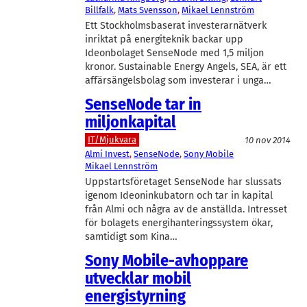
Billfalk
, 
Mats Svensson
, 
Mikael Lennström
Ett Stockholmsbaserat investerarnätverk
inriktat på energiteknik backar upp
Ideonbolaget SenseNode med 1,5 miljon
kronor. Sustainable Energy Angels, SEA, är ett
affärsängelsbolag som investerar i unga…
SenseNode tar in
miljonkapital
IT/Mjukvara
10 nov 2014
Almi Invest
, 
SenseNode
, 
Sony Mobile
Mikael Lennström
Uppstartsföretaget SenseNode har slussats
igenom Ideoninkubatorn och tar in kapital
från Almi och några av de anställda. Intresset
för bolagets energihanteringssystem ökar,
samtidigt som Kina…
Sony Mobile-avhoppare
utvecklar mobil
energistyrning