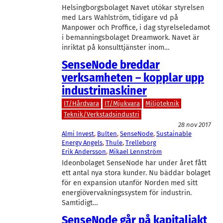
Helsingborgsbolaget Navet utökar styrelsen
med Lars Wahlström, tidigare vd på
Manpower och Proffice, i dag styrelseledamot
i bemanningsbolaget Dreamwork. Navet är
inriktat på konsulttjänster inom…
SenseNode breddar
verksamheten – kopplar upp
industrimaskiner
IT/Hårdvara
IT/Mjukvara
Miljöteknik
Teknik/Verkstadsindustri
28 nov 2017
Almi Invest
, 
Bulten
, 
SenseNode
, 
Sustainable
Energy Angels
, 
Thule
, 
Trelleborg
Erik Andersson
, 
Mikael Lennström
Ideonbolaget SenseNode har under året fått
ett antal nya stora kunder. Nu bäddar bolaget
för en expansion utanför Norden med sitt
energiövervakningssystem för industrin.
Samtidigt…
SenseNode går på kapitaljakt