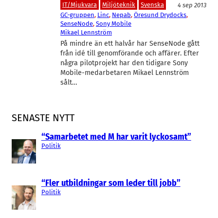
IT/Mjukvara
Miljöteknik
Svenska
4 sep 2013
GC-gruppen
, 
Linc
, 
Nepab
, 
Öresund Drydocks
, 
SenseNode
, 
Sony Mobile
Mikael Lennström
På mindre än ett halvår har SenseNode gått
från idé till genomförande och affärer. Efter
några pilotprojekt har den tidigare Sony
Mobile-medarbetaren Mikael Lennström
sålt…
SENASTE NYTT
“Samarbetet med M har varit lyckosamt”
Politik
“Fler utbildningar som leder till jobb”
Politik