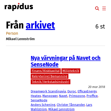
Hoppa
till
innehåll
Från
arkivet
6 st
Person
Mikael Lennström
Nya värvningar på Navet och
SenseNode
Finans/Riskkapital
Miljöteknik
Rekrytering/Bemanning
Teknik/Verkstadsindustri
20 mar 2018
Dreamwork Scandinavia
, 
Duroc
, 
EfficaxEnergy
, 
Heatex
, 
Manpower
, 
Navet
, 
Primozone
, 
Proffice
, 
SenseNode
Anders Schening
, 
Christer Tånnander
, 
Lars
Wahlström
, 
Mikael Lennström