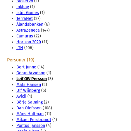
Bioservo
(1)
Inkbay
(1)
Isbit Games
(1)
TerraNet
(27)
Ålandsbanken
(6)
AstraZeneca
(147)
Camurus
(72)
Horizon 2020
(11)
LTH
(106)
Personer (19)
Bert Junno
(14)
Göran Arvidson
(1)
Leif GW Persson
(3)
Mats Hansen
(2)
Ulf Wiinberg
(5)
Avicii
(1)
Börje Salming
(2)
Dan Olofsson
(108)
Måns Hultman
(11)
Mikael Persbrandt
(1)
Pontus Jansson
(4)