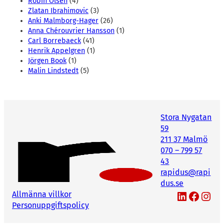
Robin Olsen
(4)
Zlatan Ibrahimovic
(3)
Anki Malmborg-Hager
(26)
Anna Chérouvrier Hansson
(1)
Carl Borrebaeck
(41)
Henrik Appelgren
(1)
Jörgen Book
(1)
Malin Lindstedt
(5)
Stora Nygatan
59
211 37 Malmö
070 – 799 57
43
rapidus@rapi
dus.se
LinkedIn
Facebook
Instagram
Allmänna villkor
Personuppgiftspolicy