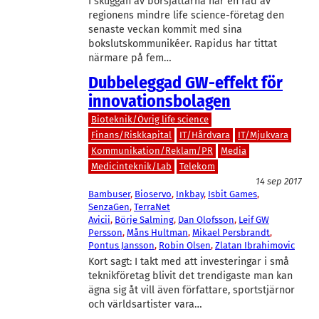
I skuggan av börsjättarna har en rad av
regionens mindre life science-företag den
senaste veckan kommit med sina
bokslutskommunikéer. Rapidus har tittat
närmare på fem…
Dubbeleggad GW-effekt för
innovationsbolagen
Bioteknik/Övrig life science
Finans/Riskkapital
IT/Hårdvara
IT/Mjukvara
Kommunikation/Reklam/PR
Media
Medicinteknik/Lab
Telekom
14 sep 2017
Bambuser
, 
Bioservo
, 
Inkbay
, 
Isbit Games
, 
SenzaGen
, 
TerraNet
Avicii
, 
Börje Salming
, 
Dan Olofsson
, 
Leif GW
Persson
, 
Måns Hultman
, 
Mikael Persbrandt
, 
Pontus Jansson
, 
Robin Olsen
, 
Zlatan Ibrahimovic
Kort sagt: I takt med att investeringar i små
teknikföretag blivit det trendigaste man kan
ägna sig åt vill även författare, sportstjärnor
och världsartister vara…