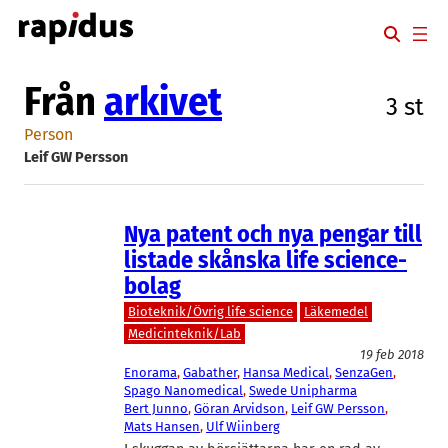
Hoppa
till
innehåll
Från
arkivet
3 st
Person
Leif GW Persson
Nya patent och nya pengar till
listade skånska life science-
bolag
Bioteknik/Övrig life science
Läkemedel
Medicinteknik/Lab
19 feb 2018
Enorama
, 
Gabather
, 
Hansa Medical
, 
SenzaGen
, 
Spago Nanomedical
, 
Swede Unipharma
Bert Junno
, 
Göran Arvidson
, 
Leif GW Persson
, 
Mats Hansen
, 
Ulf Wiinberg