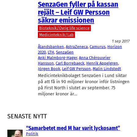
SenzaGen fyller på kassan
rejält – Leif GW Persson
säkrar emissionen
Bioteknik/Övrig life science
Medicinteknik/Lab
1 sep 2017
Ålandsbanken
, 
AstraZeneca
, 
Camurus
, 
Horizon
2020
, 
LTH
, 
SenzaGen
Anki Malmborg-Hager
, 
Anna Chérouvrier
Hansson
, 
Carl Borrebaeck
, 
Henrik Appelgren
, 
Jörgen Book
, 
Leif GW Persson
, 
Malin Lindstedt
Medicinteknikbolaget SenzaGen i Lund siktar
på att få in 90 miljoner kronor inför listningen
på First North i slutet av september. 75
miljoner kronor är…
SENASTE NYTT
“Samarbetet med M har varit lyckosamt”
Politik