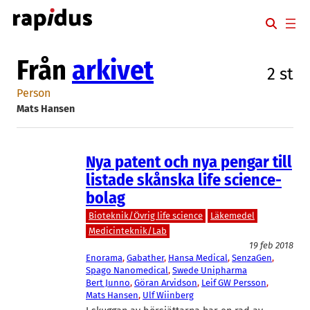
Hoppa
till
innehåll
Från
arkivet
2 st
Person
Mats Hansen
Nya patent och nya pengar till
listade skånska life science-
bolag
Bioteknik/Övrig life science
Läkemedel
Medicinteknik/Lab
19 feb 2018
Enorama
, 
Gabather
, 
Hansa Medical
, 
SenzaGen
, 
Spago Nanomedical
, 
Swede Unipharma
Bert Junno
, 
Göran Arvidson
, 
Leif GW Persson
, 
Mats Hansen
, 
Ulf Wiinberg