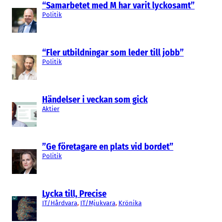
“Samarbetet med M har varit lyckosamt”
Politik
“Fler utbildningar som leder till jobb”
Politik
Händelser i veckan som gick
Aktier
”Ge företagare en plats vid bordet”
Politik
Lycka till, Precise
IT/Hårdvara
, 
IT/Mjukvara
, 
Krönika