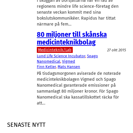
I skuggan av börsjättarna har en rad av
regionens mindre life science-företag den
senaste veckan kommit med sina
bokslutskommunikéer. Rapidus har tittat
närmare på fem…
80 miljoner till skånska
medicinteknikbolag
Medicinteknik/Lab
27 okt 2015
Lund Life Science Incubator
, 
Spago
Nanomedical
, 
Vigmed
Finn Ketler
, 
Mats Hansen
På tisdagsmorgonen aviserade de noterade
medicinteknikbolagen Vigmed och Spago
Nanomedical garanterade emissioner på
sammanlagt 80 miljoner kronor. För Spago
Nanomedical ska kassatillskottet räcka för
att…
SENASTE NYTT