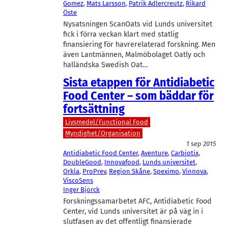
Gomez
, 
Mats Larsson
, 
Patrik Adlercreutz
, 
Rikard
Öste
Nysatsningen ScanOats vid Lunds universitet
fick i förra veckan klart med statlig
finansiering för havrerelaterad forskning. Men
även Lantmännen, Malmöbolaget Oatly och
halländska Swedish Oat…
Sista etappen för Antidiabetic
Food Center – som bäddar för
fortsättning
Livsmedel/Functional Food
Myndighet/Organisation
1 sep 2015
Antidiabetic Food Center
, 
Aventure
, 
Carbiotix
, 
DoubleGood
, 
Innovafood
, 
Lunds universitet
, 
Orkla
, 
ProPrev
, 
Region Skåne
, 
Speximo
, 
Vinnova
, 
ViscoSens
Inger Björck
Forskningssamarbetet AFC, Antidiabetic Food
Center, vid Lunds universitet är på väg in i
slutfasen av det offentligt finansierade