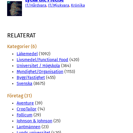
IT/Hårdvara
, 
IT/Mjukvara
, 
Krönika
RELATERAT
Kategorier (6)
Läkemedel
(1092)
Livsmedel/Functional Food
(420)
Universitet / Högskola
(364)
Myndighet/Organisation
(1153)
Bygg/Fastighet
(455)
Svenska
(8675)
Företag (31)
Aventure
(39)
CropTailor
(14)
Follicum
(29)
Johnson & Johnson
(25)
Lantmännen
(23)
Lunds universitet
(420)