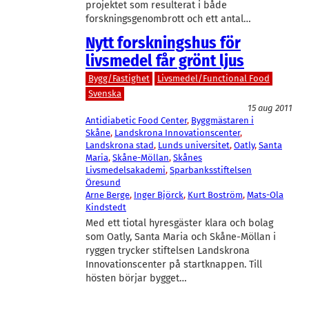
projektet som resulterat i både
forskningsgenombrott och ett antal…
Nytt forskningshus för
livsmedel får grönt ljus
Bygg/Fastighet
Livsmedel/Functional Food
Svenska
15 aug 2011
Antidiabetic Food Center
, 
Byggmästaren i
Skåne
, 
Landskrona Innovationscenter
, 
Landskrona stad
, 
Lunds universitet
, 
Oatly
, 
Santa
Maria
, 
Skåne-Möllan
, 
Skånes
Livsmedelsakademi
, 
Sparbanksstiftelsen
Öresund
Arne Berge
, 
Inger Björck
, 
Kurt Boström
, 
Mats-Ola
Kindstedt
Med ett tiotal hyresgäster klara och bolag
som Oatly, Santa Maria och Skåne-Möllan i
ryggen trycker stiftelsen Landskrona
Innovationscenter på startknappen. Till
hösten börjar bygget…