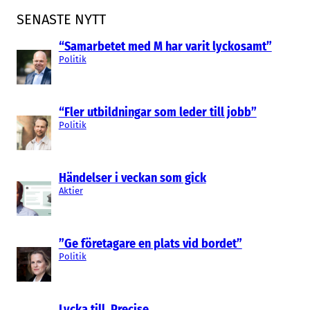
SENASTE NYTT
“Samarbetet med M har varit lyckosamt”
Politik
“Fler utbildningar som leder till jobb”
Politik
Händelser i veckan som gick
Aktier
”Ge företagare en plats vid bordet”
Politik
Lycka till, Precise