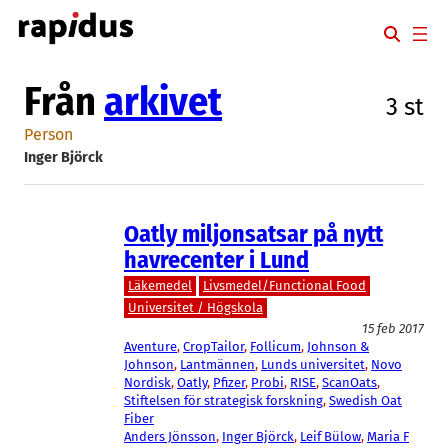
Hoppa
till
innehåll
Från
arkivet
3 st
Person
Inger Björck
Oatly miljonsatsar på nytt
havrecenter i Lund
Läkemedel
Livsmedel/Functional Food
Universitet / Högskola
15 feb 2017
Aventure
, 
CropTailor
, 
Follicum
, 
Johnson &
Johnson
, 
Lantmännen
, 
Lunds universitet
, 
Novo
Nordisk
, 
Oatly
, 
Pfizer
, 
Probi
, 
RISE
, 
ScanOats
, 
Stiftelsen för strategisk forskning
, 
Swedish Oat
Fiber
Anders Jönsson
, 
Inger Björck
, 
Leif Bülow
, 
Maria F