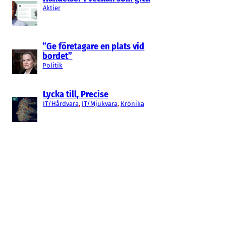
Aktier
”Ge företagare en plats vid
bordet”
Politik
Lycka till, Precise
IT/Hårdvara
, 
IT/Mjukvara
, 
Krönika