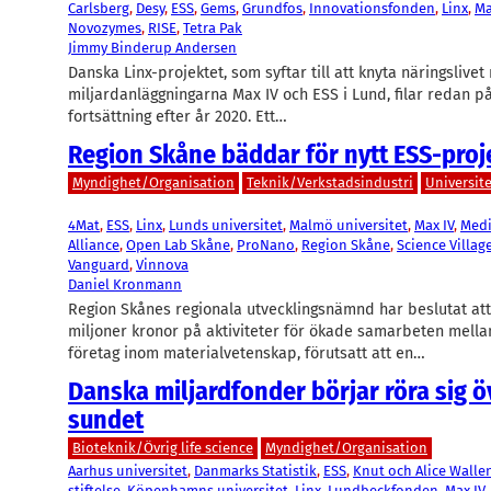
Carlsberg
, 
Desy
, 
ESS
, 
Gems
, 
Grundfos
, 
Innovationsfonden
, 
Linx
, 
Ma
Novozymes
, 
RISE
, 
Tetra Pak
Jimmy Binderup Andersen
Danska Linx-projektet, som syftar till att knyta näringslive
miljardanläggningarna Max IV och ESS i Lund, filar redan p
fortsättning efter år 2020. Ett…
Region Skåne bäddar för nytt ESS-proj
Myndighet/Organisation
Teknik/Verkstadsindustri
Universit
4Mat
, 
ESS
, 
Linx
, 
Lunds universitet
, 
Malmö universitet
, 
Max IV
, 
Medi
Alliance
, 
Open Lab Skåne
, 
ProNano
, 
Region Skåne
, 
Science Villag
Vanguard
, 
Vinnova
Daniel Kronmann
Region Skånes regionala utvecklingsnämnd har beslutat att
miljoner kronor på aktiviteter för ökade samarbeten mell
företag inom materialvetenskap, förutsatt att en…
Danska miljardfonder börjar röra sig ö
sundet
Bioteknik/Övrig life science
Myndighet/Organisation
Aarhus universitet
, 
Danmarks Statistik
, 
ESS
, 
Knut och Alice Walle
stiftelse
, 
Köpenhamns universitet
, 
Linx
, 
Lundbeckfonden
, 
Max IV
, 