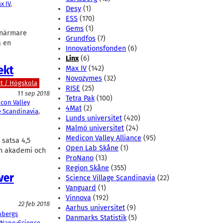
x IV
, 
Desy
(1)
ESS
(170)
Gems
(1)
t närmare
Grundfos
(7)
å en
Innovationsfonden
(6)
Linx
(6)
ekt
Max IV
(142)
Novozymes
(32)
et / Högskola
RISE
(25)
11 sep 2018
Tetra Pak
(100)
con Valley
4Mat
(2)
e Scandinavia
, 
Lunds universitet
(420)
Malmö universitet
(24)
Medicon Valley Alliance
(95)
 satsa 4,5
Open Lab Skåne
(1)
an akademi och
ProNano
(13)
Region Skåne
(355)
ver
Science Village Scandinavia
(22)
Vanguard
(1)
Vinnova
(192)
22 feb 2018
Aarhus universitet
(9)
nbergs
Danmarks Statistik
(5)
Nano-Science