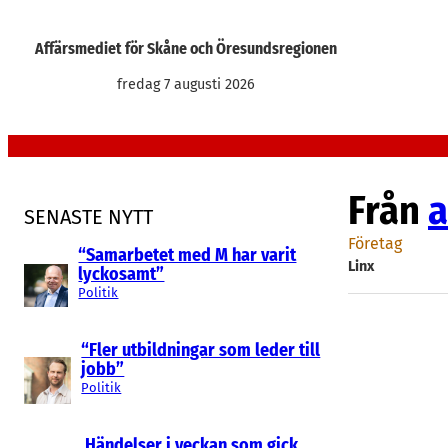
Hoppa
till
Affärsmediet för Skåne och Öresundsregionen
innehåll
fredag 7 augusti 2026
Från
a
SENASTE NYTT
Företag
“Samarbetet med M har varit
Linx
lyckosamt”
Politik
“Fler utbildningar som leder till
jobb”
Politik
Händelser i veckan som gick