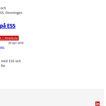
 och
ESS. Föreningen
 på ESS
et / Högskola
20 apr 2016
den
, 
te med ESS och
 för
LinkedIn