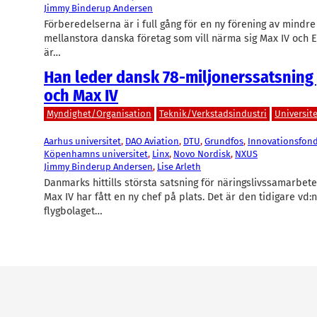
Jimmy Binderup Andersen
Förberedelserna är i full gång för en ny förening av mindre
mellanstora danska företag som vill närma sig Max IV och 
är…
Han leder dansk 78-miljonerssatsning
och Max IV
Myndighet/Organisation
Teknik/Verkstadsindustri
Universit
Aarhus universitet
, 
DAO Aviation
, 
DTU
, 
Grundfos
, 
Innovationsfon
Köpenhamns universitet
, 
Linx
, 
Novo Nordisk
, 
NXUS
Jimmy Binderup Andersen
, 
Lise Arleth
Danmarks hittills största satsning för näringslivssamarbe
Max IV har fått en ny chef på plats. Det är den tidigare vd:n
flygbolaget…