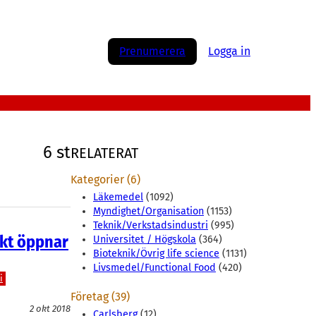
Prenumerera
Logga in
6 st
RELATERAT
Kategorier (6)
Läkemedel
(1092)
Myndighet/Organisation
(1153)
Teknik/Verkstadsindustri
(995)
ekt öppnar
Universitet / Högskola
(364)
Bioteknik/Övrig life science
(1131)
Livsmedel/Functional Food
(420)
i
Företag (39)
2 okt 2018
Carlsberg
(12)