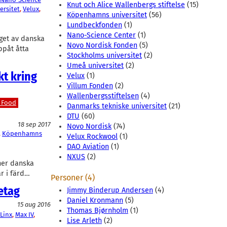
Knut och Alice Wallenbergs stiftelse
(15)
ersitet
, 
Velux
, 
Köpenhamns universitet
(56)
Lundbeckfonden
(1)
Nano-Science Center
(1)
get av danska
Novo Nordisk Fonden
(5)
ppåt åtta
Stockholms universitet
(2)
Umeå universitet
(2)
kt kring
Velux
(1)
Villum Fonden
(2)
Wallenbergsstiftelsen
(4)
 Food
Danmarks tekniske universitet
(21)
DTU
(60)
18 sep 2017
Novo Nordisk
(74)
, 
Köpenhamns
Velux Rockwool
(1)
DAO Aviation
(1)
NXUS
(2)
ner danska
r i färd…
Personer (4)
etag
Jimmy Binderup Andersen
(4)
Daniel Kronmann
(5)
15 aug 2016
Thomas Bjørnholm
(1)
Linx
, 
Max IV
, 
Lise Arleth
(2)