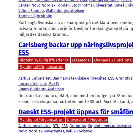
Center
, 
Novo Nordisk Fonden
, 
Stockholms universitet
, 
Umeå univ
Villum Fonden
, 
Wallenbergsstiftelsen
Thomas Bjørnholm
Kort sagt: Svenskarna är knappast på det klara över omfån
privata fonder, som varje år beviljar forskningsmedel på u
miljarder danska kronor.…
Carlsberg backar upp näringslivsproje
ESS
Bioteknik/Övrig life science
Läkemedel
Livsmedel/Functional
Myndighet/Organisation
Aarhus universitet
, 
Danmarks tekniske universitet
, 
ESS
, 
Grundfos
universitet
, 
Linx
, 
Max IV
Jimmy Binderup Andersen
Det danska Linx-projektet, som med en budget på 78 miljo
kronor ska skapa samarbeten med ESS och Max IV i Lund, ä
Danskt ESS-projekt öppnas för småför
Myndighet/Organisation
Universitet / Högskola
Aarhus universitet
, 
DTU
, 
ESS
, 
Grundfos
, 
Köpenhamns universitet
, 
Novo Nordisk
, 
Novozymes
, 
Velux Rockwool