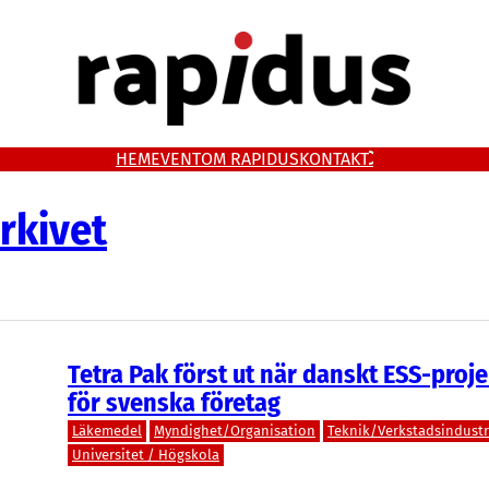
HEM
EVENT
OM RAPIDUS
KONTAKT
rkivet
Tetra Pak först ut när danskt ESS-proj
för svenska företag
Läkemedel
Myndighet/Organisation
Teknik/Verkstadsindustr
Universitet / Högskola