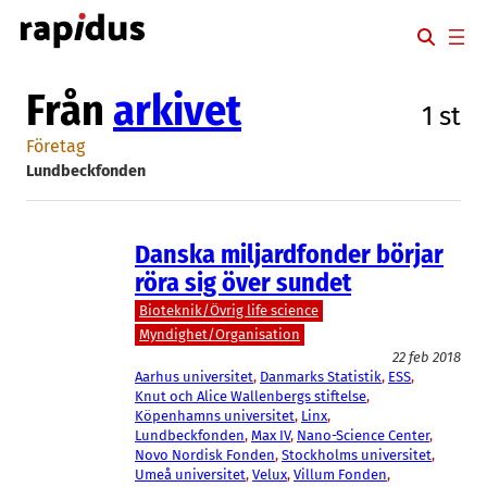
Hoppa
till
innehåll
Från
arkivet
1 st
Företag
Lundbeckfonden
Danska miljardfonder börjar
röra sig över sundet
Bioteknik/Övrig life science
Myndighet/Organisation
22 feb 2018
Aarhus universitet
, 
Danmarks Statistik
, 
ESS
, 
Knut och Alice Wallenbergs stiftelse
, 
Köpenhamns universitet
, 
Linx
, 
Lundbeckfonden
, 
Max IV
, 
Nano-Science Center
, 
Novo Nordisk Fonden
, 
Stockholms universitet
, 
Umeå universitet
, 
Velux
, 
Villum Fonden
, 