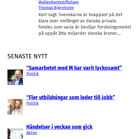
Wallenbergsstiftelsen
Thomas Bjørnholm
Kort sagt: Svenskarna är knappast på det
klara över omfånget av danska privata
fonder, som varje år beviljar forskningsmedel
på uppåt åtta miljarder danska kronor.…
SENASTE NYTT
“Samarbetet med M har varit lyckosamt”
Politik
“Fler utbildningar som leder till jobb”
Politik
Händelser i veckan som gick
Aktier