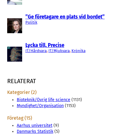
”Ge företagare en plats vid bordet”
Politik
Lycka till, Precise
IT/Hårdvara
, 
IT/Mjukvara
, 
Krönika
RELATERAT
Kategorier (2)
Bioteknik/Övrig life science
(1131)
Myndighet/Organisation
(1153)
Företag (15)
Aarhus universitet
(9)
Danmarks Statistik
(5)