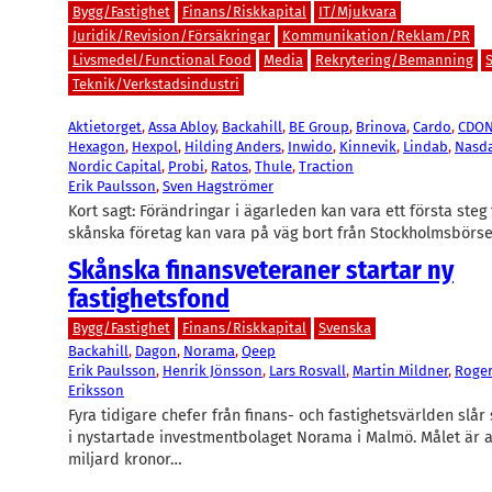
Bygg/Fastighet
Finans/Riskkapital
IT/Mjukvara
Juridik/Revision/Försäkringar
Kommunikation/Reklam/PR
Livsmedel/Functional Food
Media
Rekrytering/Bemanning
Teknik/Verkstadsindustri
Aktietorget
, 
Assa Abloy
, 
Backahill
, 
BE Group
, 
Brinova
, 
Cardo
, 
CDO
Hexagon
, 
Hexpol
, 
Hilding Anders
, 
Inwido
, 
Kinnevik
, 
Lindab
, 
Nasd
Nordic Capital
, 
Probi
, 
Ratos
, 
Thule
, 
Traction
Erik Paulsson
, 
Sven Hagströmer
Kort sagt: Förändringar i ägarleden kan vara ett första steg ti
skånska företag kan vara på väg bort från Stockholmsbörse
Skånska finansveteraner startar ny
fastighetsfond
Bygg/Fastighet
Finans/Riskkapital
Svenska
Backahill
, 
Dagon
, 
Norama
, 
Qeep
Erik Paulsson
, 
Henrik Jönsson
, 
Lars Rosvall
, 
Martin Mildner
, 
Roger
Eriksson
Fyra tidigare chefer från finans- och fastighetsvärlden slår
i nystartade investmentbolaget Norama i Malmö. Målet är at
miljard kronor…