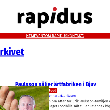
HEM
EVENT
OM RAPIDUS
KONTAKT
rkivet
Paulsson säljer ärtfabriken i Bjuv
Livsmedel/Functional Food
Backahill
, 
Foodhills
Lennart Mauritzson
Ärtor i Bjuv blev ingen bra affär för Erik Paulsson-familjen 
Findus 2016. Nu är bolaget Foodhills sålt till en utländsk k