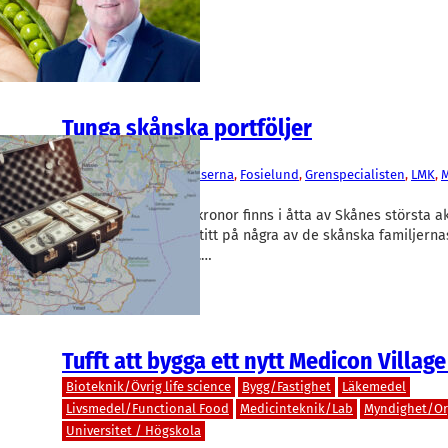
Tunga skånska portföljer
Finans/Riskkapital
Backahill
, 
Dunkerstiftelserna
, 
Fosielund
, 
Grenspecialisten
, 
LMK
, 
M
Tibia Konsult
, 
Volito
Nästan 50 miljarder kronor finns i åtta av Skånes största ak
Rapidus har tagit en titt på några av de skånska familjerna
stiftelsernas innehav.…
Tufft att bygga ett nytt Medicon Village 
Bioteknik/Övrig life science
Bygg/Fastighet
Läkemedel
Livsmedel/Functional Food
Medicinteknik/Lab
Myndighet/Or
Universitet / Högskola