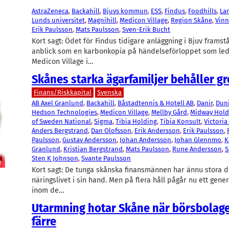
AstraZeneca
, 
Backahill
, 
Bjuvs kommun
, 
ESS
, 
Findus
, 
Foodhills
, 
La
Lunds universitet
, 
Magnihill
, 
Medicon Village
, 
Region Skåne
, 
Vin
Erik Paulsson
, 
Mats Paulsson
, 
Sven-Erik Bucht
Kort sagt: Ödet för Findus tidigare anläggning i Bjuv framstå
anblick som en karbonkopia på händelseförloppet som ledd
Medicon Village i…
Skånes starka ägarfamiljer behåller g
Finans/Riskkapital
Svenska
AB Axel Granlund
, 
Backahill
, 
Båstadtennis & Hotell AB
, 
Danir
, 
Dun
Hedson Technologies
, 
Medicon Village
, 
Mellby Gård
, 
Midway Hold
of Sweden National
, 
Sigma
, 
Tibia Holding
, 
Tibia Konsult
, 
Victoria
Anders Bergstrand
, 
Dan Olofsson
, 
Erik Andersson
, 
Erik Paulsson
, 
Paulsson
, 
Gustav Andersson
, 
Johan Andersson
, 
Johan Glennmo
, 
K
Granlund
, 
Kristian Bergstrand
, 
Mats Paulsson
, 
Rune Andersson
, 
S
Sten K Johnson
, 
Svante Paulsson
Kort sagt: De tunga skånska finansmännen har ännu stora d
näringslivet i sin hand. Men på flera håll pågår nu ett gener
inom de…
Utarmning hotar Skåne när börsbolage
färre