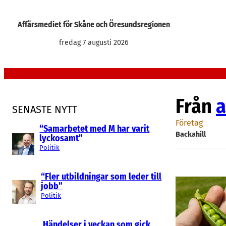
Hoppa
till
Affärsmediet för Skåne och Öresundsregionen
innehåll
fredag 7 augusti 2026
Från
a
SENASTE NYTT
Företag
“Samarbetet med M har varit
Backahill
lyckosamt”
Politik
“Fler utbildningar som leder till
jobb”
Politik
Händelser i veckan som gick