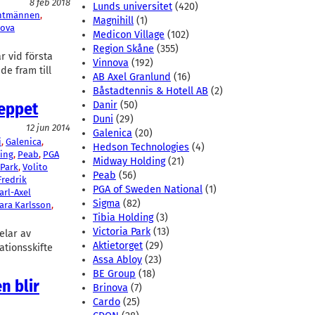
8 feb 2018
Lunds universitet
(420)
ntmännen
, 
Magnihill
(1)
nova
Medicon Village
(102)
Region Skåne
(355)
r vid första
Vinnova
(192)
e fram till
AB Axel Granlund
(16)
Båstadtennis & Hotell AB
(2)
reppet
Danir
(50)
Duni
(29)
12 jun 2014
Galenica
(20)
i
, 
Galenica
, 
Hedson Technologies
(4)
ing
, 
Peab
, 
PGA
Midway Holding
(21)
 Park
, 
Volito
Peab
(56)
Fredrik
PGA of Sweden National
(1)
arl-Axel
Sigma
(82)
ara Karlsson
, 
Tibia Holding
(3)
Victoria Park
(13)
elar av
Aktietorget
(29)
ationsskifte
Assa Abloy
(23)
BE Group
(18)
n blir
Brinova
(7)
Cardo
(25)