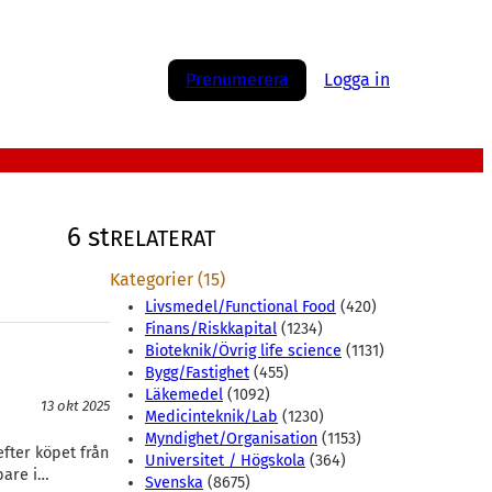
Prenumerera
Logga in
6 st
RELATERAT
Kategorier (15)
Livsmedel/Functional Food
(420)
Finans/Riskkapital
(1234)
Bioteknik/Övrig life science
(1131)
Bygg/Fastighet
(455)
Läkemedel
(1092)
13 okt 2025
Medicinteknik/Lab
(1230)
Myndighet/Organisation
(1153)
efter köpet från
Universitet / Högskola
(364)
öpare i…
Svenska
(8675)