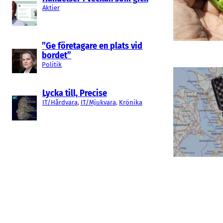
Aktier
”Ge företagare en plats vid
bordet”
Politik
Lycka till, Precise
IT/Hårdvara
, 
IT/Mjukvara
, 
Krönika