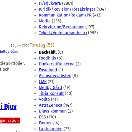
IT/Mjukvara
(2861)
Juridik/Revision/Försäkringar
(134)
Kommunikation/Reklam/PR
(413)
Media
(236)
Rekrytering/Bemanning
(197)
Teknik/Verkstadsindustri
(995)
Företag (53)
19 jun 2024
ellby Gård
, 
Backahill
(6)
Foodhills
(6)
tieportföljer.
Dunkerstiftelserna
(2)
s och
Fosielund
(1)
Grenspecialisten
(9)
LMK
(21)
Mellby Gård
(19)
Tibia Konsult
(40)
Volito
(41)
i Bjuv
AstraZeneca
(147)
Bjuvs kommun
(2)
ESS
(170)
ganisation
Findus
(14)
Lantmännen
(23)