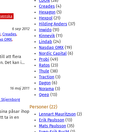
CDON
(28)
Creades
(4)
Hexagon
(5)
Svenska
Hexpol
(21)
Hilding Anders
(37)
6 sep 2012
Inwido
(51)
N
, 
Creades
, 
Kinnevik
(11)
aq OMX
, 
Lindab
(24)
Nasdaq OMX
(19)
Nordic Capital
(6)
ll att flera
Probi
(49)
n. Det kan i…
Ratos
(23)
Thule
(38)
Traction
(3)
Dagon
(6)
16 maj 2011
Norama
(3)
Qeep
(13)
 Stjernborg
Personer (22)
 sina påsar ihop
Lennart Mauritzson
(2)
t ta in en
Erik Paulsson
(13)
Mats Paulsson
(35)
Sven-Erik Bucht
(1)