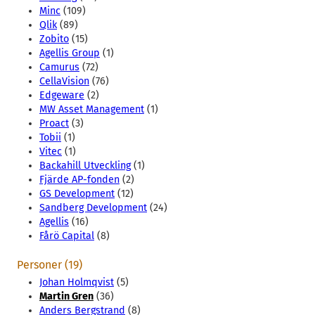
Minc
(109)
Qlik
(89)
Zobito
(15)
Agellis Group
(1)
Camurus
(72)
CellaVision
(76)
Edgeware
(2)
MW Asset Management
(1)
Proact
(3)
Tobii
(1)
Vitec
(1)
Backahill Utveckling
(1)
Fjärde AP-fonden
(2)
GS Development
(12)
Sandberg Development
(24)
Agellis
(16)
Fårö Capital
(8)
Personer (19)
Johan Holmqvist
(5)
Martin Gren
(36)
Anders Bergstrand
(8)