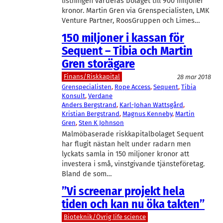
listningen värderas bolaget till 900 miljoner
kronor. Martin Gren via Grenspecialisten, LMK
Venture Partner, RoosGruppen och Limes…
150 miljoner i kassan för
Sequent – Tibia och Martin
Gren storägare
Finans/Riskkapital
28 mar 2018
Grenspecialisten
, 
Rope Access
, 
Sequent
, 
Tibia
Konsult
, 
Verdane
Anders Bergstrand
, 
Karl-Johan Wattsgård
, 
Kristian Bergstrand
, 
Magnus Kenneby
, 
Martin
Gren
, 
Sten K Johnson
Malmöbaserade riskkapitalbolaget Sequent
har flugit nästan helt under radarn men
lyckats samla in 150 miljoner kronor att
investera i små, vinstgivande tjänsteföretag.
Bland de som…
”Vi screenar projekt hela
tiden och kan nu öka takten”
Bioteknik/Övrig life science