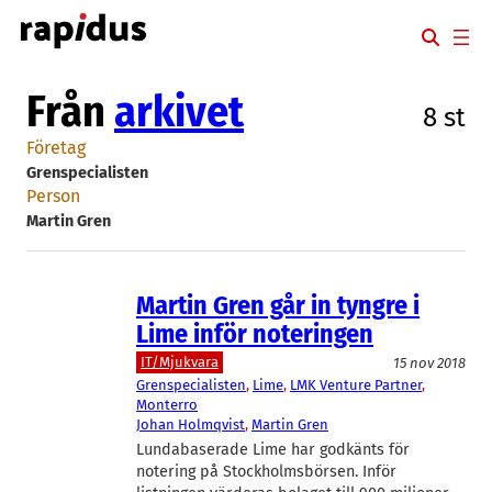
Hoppa
till
innehåll
Från
arkivet
8 st
Företag
Grenspecialisten
Person
Martin Gren
Martin Gren går in tyngre i
Lime inför noteringen
IT/Mjukvara
15 nov 2018
Grenspecialisten
, 
Lime
, 
LMK Venture Partner
, 
Monterro
Johan Holmqvist
, 
Martin Gren
Lundabaserade Lime har godkänts för
notering på Stockholmsbörsen. Inför