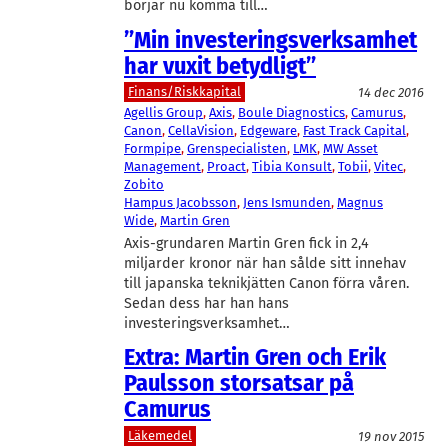
börjar nu komma till…
”Min investeringsverksamhet
har vuxit betydligt”
Finans/Riskkapital
14 dec 2016
Agellis Group
, 
Axis
, 
Boule Diagnostics
, 
Camurus
, 
Canon
, 
CellaVision
, 
Edgeware
, 
Fast Track Capital
, 
Formpipe
, 
Grenspecialisten
, 
LMK
, 
MW Asset
Management
, 
Proact
, 
Tibia Konsult
, 
Tobii
, 
Vitec
, 
Zobito
Hampus Jacobsson
, 
Jens Ismunden
, 
Magnus
Wide
, 
Martin Gren
Axis-grundaren Martin Gren fick in 2,4
miljarder kronor när han sålde sitt innehav
till japanska teknikjätten Canon förra våren.
Sedan dess har han hans
investeringsverksamhet…
Extra: Martin Gren och Erik
Paulsson storsatsar på
Camurus
Läkemedel
19 nov 2015