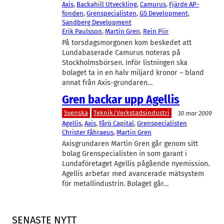
Axis
, 
Backahill Utveckling
, 
Camurus
, 
Fjärde AP-
fonden
, 
Grenspecialisten
, 
GS Development
, 
Sandberg Development
Erik Paulsson
, 
Martin Gren
, 
Rein Piir
På torsdagsmorgonen kom beskedet att
Lundabaserade Camurus noteras på
Stockholmsbörsen. Inför listningen ska
bolaget ta in en halv miljard kronor – bland
annat från Axis-grundaren…
Gren backar upp Agellis
Svenska
Teknik/Verkstadsindustri
30 mar 2009
Agellis
, 
Axis
, 
Fårö Capital
, 
Grenspecialisten
Christer Fåhraeus
, 
Martin Gren
Axisgrundaren Martin Gren går genom sitt
bolag Grenspecialisten in som garant i
Lundaföretaget Agellis pågående nyemission.
Agellis arbetar med avancerade mätsystem
för metallindustrin. Bolaget går…
SENASTE NYTT