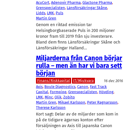
AcuCort
, 
Adenovir Pharma
, 
Glactone Pharma
, 
Grenspecialisten
, 
Länsförsäkringar Skåne
, 
Lidds
, 
LMK
, 
Puls
Martin Gren
Genom en riktad emission tar
Helsingborgbaserade Puls in 200 miljoner
kronor fram till 2019 från sju investerare.
Bland dem finns Länsförsäkringar Skåne och
Länsförsäkringar Halland…
Miljarderna från Canon börjar
rulla – men än har vi bara sett
början
Finans/Riskkapital
IT/Mjukvara
16 dec 2016
Axis
, 
Boule Diagnostics
, 
Canon
, 
Fast Track
Capital
, 
Formpipe
, 
Grenspecialisten
, 
Hövding
, 
LMK
, 
Minc
, 
Qlik
, 
Zobito
Martin Gren
, 
Mikael Karlsson
, 
Peter Ragnarsson
, 
Therese Karlsson
Kort sagt: Delar av de miljarder som kom in
på de tidigare ägarnas konton efter
försäljningen av Axis till japanska Canon