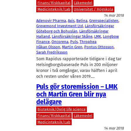
Finans/Riskkapital
Läkemedel
Medicinteknik/Lab
Universitet / Högskola
14 mar 2018
Adenovir Pharma
, 
Axis
, 
Belina
, 
Grenspecialisten
, 
Grevemond Investment Ltd
, 
Länsförsäkringar
Göteborg och Bohuslän
, 
Länsförsäkringar
Halland
, 
Länsförsäkringar Skåne
, 
LMK
, 
Longbow
Finance
, 
Oncorena
, 
Puls
, 
Throphea
Håkan Olsson
, 
Martin Gren
, 
Pontus Ottosson
, 
Sarah Fredriksson
Som Rapidus rapporterade tidigare i dag tar
Helsingborgsbaserade Puls in 200 miljoner
kronor i två omgångar, varav hälften i april
och resten under våren 2019.…
Puls gör storemission – LMK
och Martin Gren blir nya
delägare
Bioteknik/Övrig life science
Finans/Riskkapital
Läkemedel
Medicinteknik/Lab
14 mar 2018