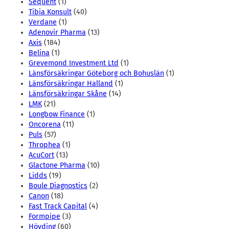
Sequent
(1)
Tibia Konsult
(40)
Verdane
(1)
Adenovir Pharma
(13)
Axis
(184)
Belina
(1)
Grevemond Investment Ltd
(1)
Länsförsäkringar Göteborg och Bohuslän
(1)
Länsförsäkringar Halland
(1)
Länsförsäkringar Skåne
(14)
LMK
(21)
Longbow Finance
(1)
Oncorena
(11)
Puls
(57)
Throphea
(1)
AcuCort
(13)
Glactone Pharma
(10)
Lidds
(19)
Boule Diagnostics
(2)
Canon
(18)
Fast Track Capital
(4)
Formpipe
(3)
Hövding
(60)