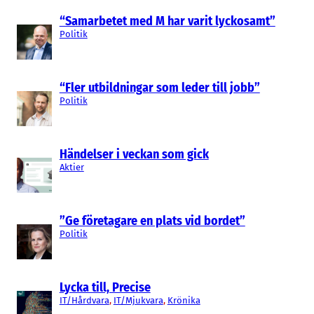
“Samarbetet med M har varit lyckosamt”
Politik
“Fler utbildningar som leder till jobb”
Politik
Händelser i veckan som gick
Aktier
”Ge företagare en plats vid bordet”
Politik
Lycka till, Precise
IT/Hårdvara
, 
IT/Mjukvara
, 
Krönika