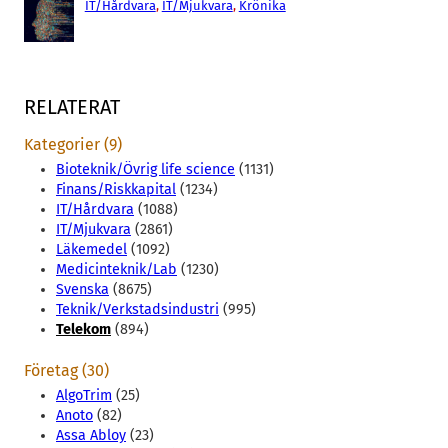
IT/Hårdvara
, 
IT/Mjukvara
, 
Krönika
RELATERAT
Kategorier (9)
Bioteknik/Övrig life science
(1131)
Finans/Riskkapital
(1234)
IT/Hårdvara
(1088)
IT/Mjukvara
(2861)
Läkemedel
(1092)
Medicinteknik/Lab
(1230)
Svenska
(8675)
Teknik/Verkstadsindustri
(995)
Telekom
(894)
Företag (30)
AlgoTrim
(25)
Anoto
(82)
Assa Abloy
(23)