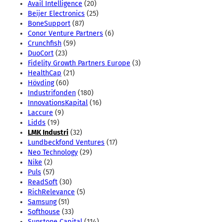
Avail Intelligence
(20)
Beijer Electronics
(25)
BoneSupport
(87)
Conor Venture Partners
(6)
Crunchfish
(59)
DuoCort
(23)
Fidelity Growth Partners Europe
(3)
HealthCap
(21)
Hövding
(60)
Industrifonden
(180)
InnovationsKapital
(16)
Laccure
(9)
Lidds
(19)
LMK Industri
(32)
Lundbeckfond Ventures
(17)
Neo Technology
(29)
Nike
(2)
Puls
(57)
ReadSoft
(30)
RichRelevance
(5)
Samsung
(51)
Softhouse
(33)
Sunstone Capital
(114)