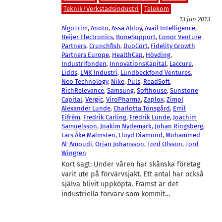
Teknik/Verkstadsindustri
Telekom
13 jun 2013
AlgoTrim
, 
Anoto
, 
Assa Abloy
, 
Avail Intelligence
, 
Beijer Electronics
, 
BoneSupport
, 
Conor Venture
Partners
, 
Crunchfish
, 
DuoCort
, 
Fidelity Growth
Partners Europe
, 
HealthCap
, 
Hövding
, 
Industrifonden
, 
InnovationsKapital
, 
Laccure
, 
Lidds
, 
LMK Industri
, 
Lundbeckfond Ventures
, 
Neo Technology
, 
Nike
, 
Puls
, 
ReadSoft
, 
RichRelevance
, 
Samsung
, 
Softhouse
, 
Sunstone
Capital
, 
Vergic
, 
ViroPharma
, 
Zaplox
, 
Zimpl
Alexander Lunde
, 
Charlotta Tönsgård
, 
Emil
Eifrém
, 
Fredrik Carling
, 
Fredrik Lunde
, 
Joachim
Samuelsson
, 
Joakim Nydemark
, 
Johan Ringsberg
, 
Lars Åke Malmsten
, 
Lloyd Diamond
, 
Mohammed
Al-Amoudi
, 
Örjan Johansson
, 
Tord Olsson
, 
Tord
Wingren
Kort sagt: Under våren har skånska företag
varit ute på förvärvsjakt. Ett antal har också
själva blivit uppköpta. Främst är det
industriella förvärv som kommit…