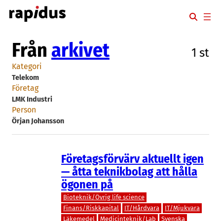
Hoppa
till
innehåll
Från
arkivet
1 st
Kategori
Telekom
Företag
LMK Industri
Person
Örjan Johansson
Företagsförvärv aktuellt igen
— åtta teknikbolag att hålla
ögonen på
Bioteknik/Övrig life science
Finans/Riskkapital
IT/Hårdvara
IT/Mjukvara
Läkemedel
Medicinteknik/Lab
Svenska